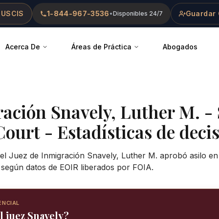
 USCIS
1-844-967-3536
Guardar 
•
Disponibles 24/7
Acerca De
Áreas de Práctica
Abogados
ración
Snavely, Luther M.
-
Court
- Estadísticas de decis
el Juez de Inmigración Snavely, Luther M. aprobó asilo en
, según datos de EOIR liberados por FOIA.
ENCIAL
l juez Snavely?