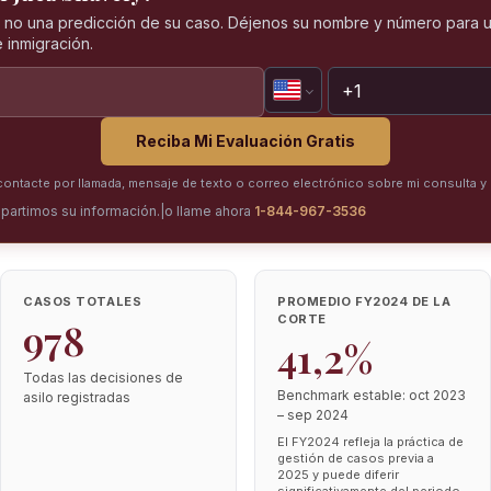
, no una predicción de su caso. Déjenos su nombre y número para u
 inmigración.
Reciba Mi Evaluación Gratis
ntacte por llamada, mensaje de texto o correo electrónico sobre mi consulta y 
partimos su información.
|
o llame ahora
1-844-967-3536
CASOS TOTALES
PROMEDIO FY2024 DE LA
CORTE
978
41,2%
Todas las decisiones de
Benchmark estable: oct 2023
asilo registradas
– sep 2024
El FY2024 refleja la práctica de
gestión de casos previa a
2025 y puede diferir