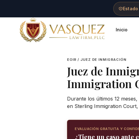
Skip to main content
Skip to navigation
Skip to footer
Estado
Inicio
Vasquez Law Firm - Home
EOIR / JUEZ DE INMIGRACIÓN
Juez de Inmig
Immigration 
Durante los últimos 12 meses, 
en Sterling Immigration Court
EVALUACIÓN GRATUITA Y CONFID
¿Tiene un caso ante e