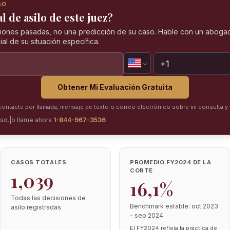
SO
l de asilo de este juez?
iones pasadas, no una predicción de su caso. Hable con un abogad
al de su situación específica.
Obtener Mi Evaluación Gratuita
ntacte por llamada, mensaje de texto o correo electrónico sobre mi consulta y 
iso.
|
o llame ahora
1-844-967-3536
CASOS TOTALES
PROMEDIO FY2024 DE LA
CORTE
1,039
16,1%
Todas las decisiones de
Benchmark estable: oct 2023
asilo registradas
– sep 2024
El FY2024 refleja la práctica de