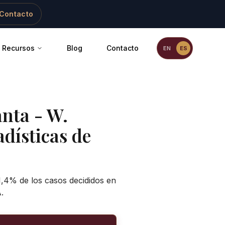
Contacto
Recursos
Blog
Contacto
EN
ES
anta - W.
adísticas de
1,4% de los casos decididos en
.