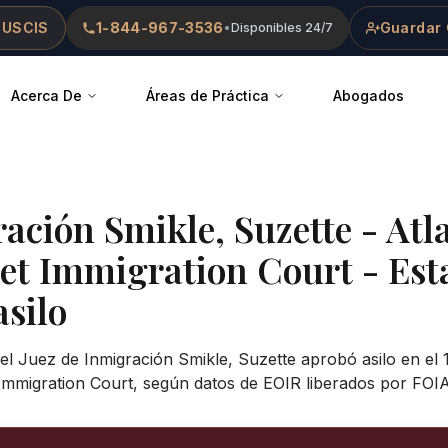
 USCIS
1-844-967-3536
Guardar 
•
Disponibles 24/7
Acerca De
Áreas de Práctica
Abogados
ración
Smikle, Suzette
-
Atl
eet Immigration Court
- Est
asilo
el Juez de Inmigración Smikle, Suzette aprobó asilo en el 
 Immigration Court, según datos de EOIR liberados por FOIA