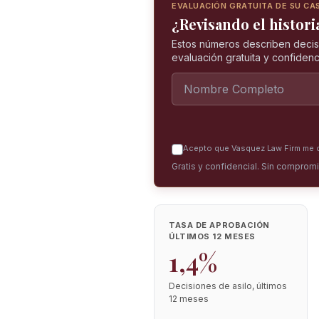
EVALUACIÓN GRATUITA DE SU CA
¿Revisando el historia
Estos números describen decis
evaluación gratuita y confidenci
Acepto que Vasquez Law Firm me co
Gratis y confidencial. Sin comprom
TASA DE APROBACIÓN
ÚLTIMOS 12 MESES
1,4%
Decisiones de asilo, últimos
12 meses