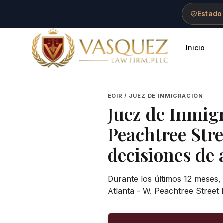
Skip to main content
Skip to navigation
Skip to footer
Estado
Inicio
Vasquez Law Firm - Home
EOIR / JUEZ DE INMIGRACIÓN
Juez de Inmig
Peachtree Str
decisiones de 
Durante los últimos 12 meses, 
Atlanta - W. Peachtree Street