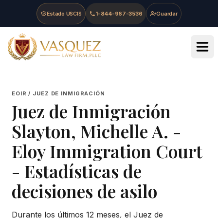
Skip to main content
Skip to navigation
Skip to footer
Estado USCIS
1-844-967-3536
Guardar
Vasquez Law Firm - Home
EOIR / JUEZ DE INMIGRACIÓN
Juez de Inmigración
Slayton, Michelle A.
-
Eloy Immigration Court
- Estadísticas de
decisiones de asilo
Durante los últimos 12 meses, el Juez de