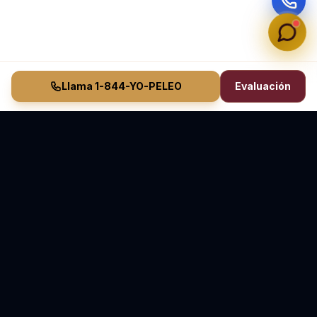
Llama 1-844-YO-PELEO
Evaluación
Vasquez Law Firm
YO PELEO® POR TI