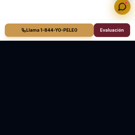
Llama 1-844-YO-PELEO
Evaluación
Vasquez Law Firm
YO PELEO® POR TI
Abogados Elite de Inmigración y Lesiones Personales