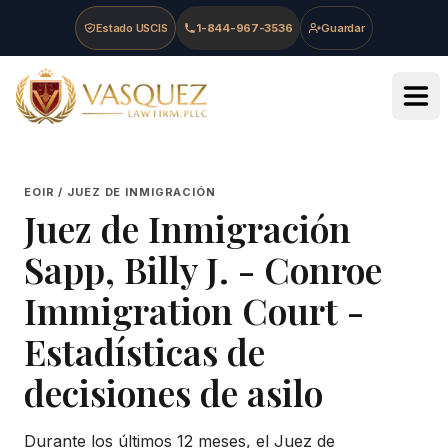
Skip to main content
Skip to navigation
Skip to footer
Estado USCIS
1-844-967-3536
Guardar
Vasquez Law Firm - Home
EOIR / JUEZ DE INMIGRACIÓN
Juez de Inmigración
Sapp, Billy J.
-
Conroe
Immigration Court
-
Estadísticas de
decisiones de asilo
Durante los últimos 12 meses, el Juez de