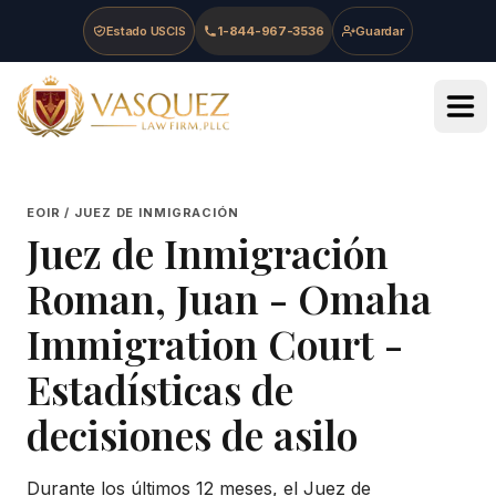
Skip to main content
Skip to navigation
Skip to footer
Estado USCIS
1-844-967-3536
Guardar
Vasquez Law Firm - Home
EOIR / JUEZ DE INMIGRACIÓN
Juez de Inmigración
Roman, Juan
-
Omaha
Immigration Court
-
Estadísticas de
decisiones de asilo
Durante los últimos 12 meses, el Juez de