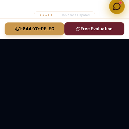
★★★★★
4.8
· Hablamos Español
1-844-YO-PELEO
Free Evaluation
Vasquez Law Firm
YO PELEO® POR TI
Abogados Elite de Inmigración y Lesiones Personales