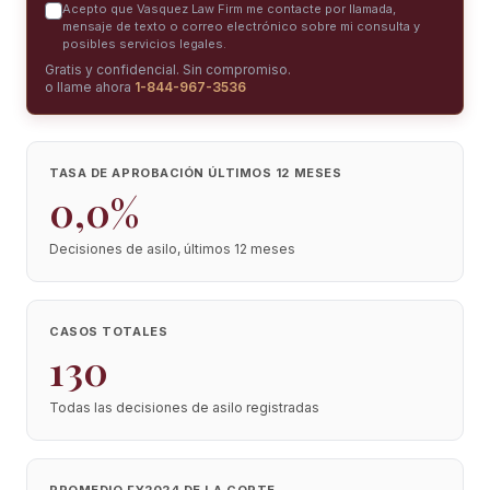
Acepto que Vasquez Law Firm me contacte por llamada,
mensaje de texto o correo electrónico sobre mi consulta y
posibles servicios legales.
Gratis y confidencial. Sin compromiso.
o llame ahora
1-844-967-3536
TASA DE APROBACIÓN ÚLTIMOS 12 MESES
0,0%
Decisiones de asilo, últimos 12 meses
CASOS TOTALES
130
Todas las decisiones de asilo registradas