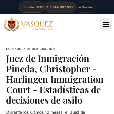
Skip to main content
Skip to navigation
Skip to footer
Estado USCIS
1-844-967-3536
Guardar
Vasquez Law Firm - Home
EOIR / JUEZ DE INMIGRACIÓN
Juez de Inmigración
Pineda, Christopher
-
Harlingen Immigration
Court
- Estadísticas de
decisiones de asilo
Durante los últimos 12 meses, el Juez de