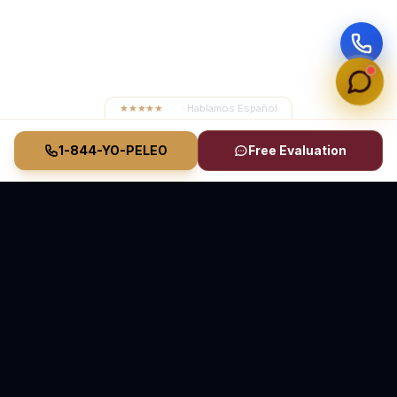
★★★★★
4.8
· Hablamos Español
1-844-YO-PELEO
Free Evaluation
Vasquez Law Firm