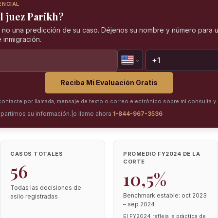
ENCIAL
l juez Parikh?
, no una predicción de su caso. Déjenos su nombre y número para u
 inmigración.
Reciba Mi Evaluación Gratis
ntacte por llamada, mensaje de texto o correo electrónico sobre mi consulta y 
partimos su información.
|
o llame ahora
1-844-967-3536
CASOS TOTALES
PROMEDIO FY2024 DE LA
CORTE
56
10,5%
Todas las decisiones de
Benchmark estable: oct 2023
asilo registradas
– sep 2024
El FY2024 refleja la práctica de