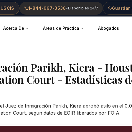
 USCIS
1-844-967-3536
Guardar 
•
Disponibles 24/7
Acerca De
Áreas de Práctica
Abogados
ración
Parikh, Kiera
-
Houst
ation Court
- Estadísticas d
el Juez de Inmigración Parikh, Kiera aprobó asilo en el 0,
ation Court, según datos de EOIR liberados por FOIA.