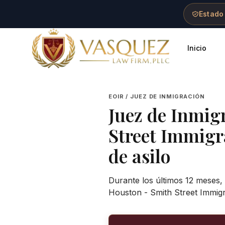
Skip to main content
Skip to navigation
Skip to footer
Estado
Inicio
Vasquez Law Firm - Home
EOIR / JUEZ DE INMIGRACIÓN
Juez de Inmig
Street Immigr
de asilo
Durante los últimos 12 meses, 
Houston - Smith Street Immigr