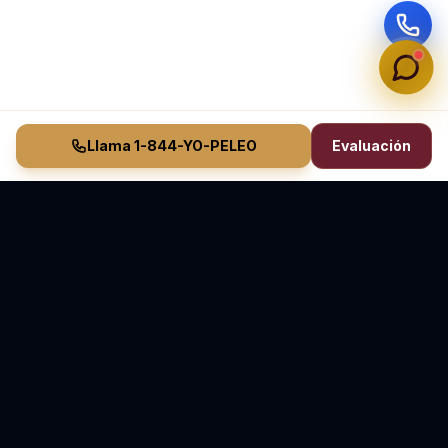
Llama 1-844-YO-PELEO
Evaluación
Vasquez Law Firm
YO PELEO® POR TI