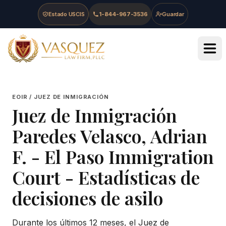
Skip to main content
Skip to navigation
Skip to footer
Estado USCIS
1-844-967-3536
Guardar
Vasquez Law Firm - Home
EOIR / JUEZ DE INMIGRACIÓN
Juez de Inmigración
Paredes Velasco, Adrian
F.
-
El Paso Immigration
Court
- Estadísticas de
decisiones de asilo
Durante los últimos 12 meses, el Juez de