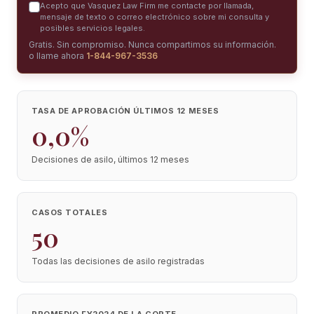
Acepto que Vasquez Law Firm me contacte por llamada,
mensaje de texto o correo electrónico sobre mi consulta y
posibles servicios legales.
Gratis. Sin compromiso. Nunca compartimos su información.
o llame ahora
1-844-967-3536
TASA DE APROBACIÓN ÚLTIMOS 12 MESES
0,0%
Decisiones de asilo, últimos 12 meses
CASOS TOTALES
50
Todas las decisiones de asilo registradas