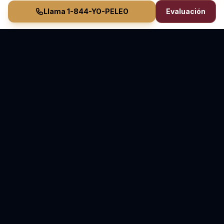
Llama 1-844-YO-PELEO
Evaluación
Vasquez Law Firm
YO PELEO® POR TI
Abogados Elite de Inmigración y Lesiones Personales
Sirviendo Carolina del Norte y Florida
70+ Años de Experiencia Combinada • Sirviendo
desde 2011