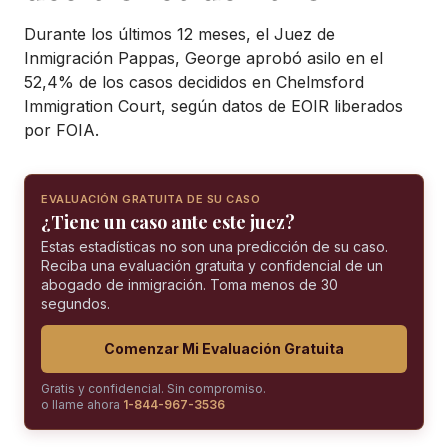
Durante los últimos 12 meses, el Juez de
Inmigración Pappas, George aprobó asilo en el
52,4% de los casos decididos en Chelmsford
Immigration Court, según datos de EOIR liberados
por FOIA.
EVALUACIÓN GRATUITA DE SU CASO
¿Tiene un caso ante este juez?
Estas estadísticas no son una predicción de su caso.
Reciba una evaluación gratuita y confidencial de un
abogado de inmigración. Toma menos de 30
segundos.
Comenzar Mi Evaluación Gratuita
Gratis y confidencial. Sin compromiso.
o llame ahora
1-844-967-3536