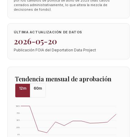
por los cambios de política de asilo de 2025 (más casos
cerrados administrativamente, lo que altera la mezcla de
decisiones de fondo).
ÚLTIMA ACTUALIZACIÓN DE DATOS
2026-05-20
Publicación FOIA del Deportation Data Project
Tendencia mensual de aprobación
12
m
60
m
100
%
75
%
50
%
25
%
0
%