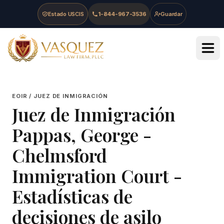
Skip to main content
Skip to navigation
Skip to footer
Estado USCIS
1-844-967-3536
Guardar
Vasquez Law Firm - Home
EOIR / JUEZ DE INMIGRACIÓN
Juez de Inmigración
Pappas, George
-
Chelmsford
Immigration Court
-
Estadísticas de
decisiones de asilo