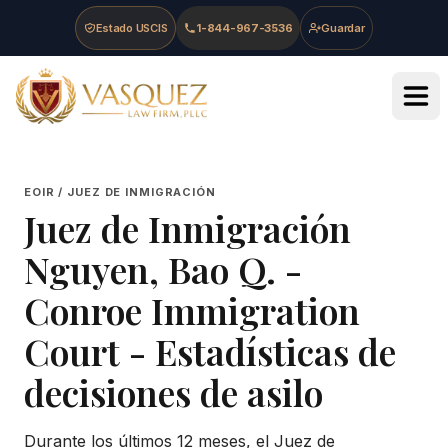
Skip to main content
Skip to navigation
Skip to footer
Estado USCIS
1-844-967-3536
Guardar
Vasquez Law Firm - Home
EOIR / JUEZ DE INMIGRACIÓN
Juez de Inmigración
Nguyen, Bao Q.
-
Conroe Immigration
Court
- Estadísticas de
decisiones de asilo
Durante los últimos 12 meses, el Juez de