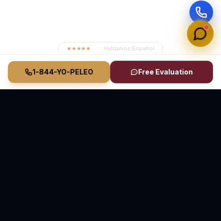
★★★★★
4.8
· Hablamos Español
1-844-YO-PELEO
Free Evaluation
Vasquez Law Firm
YO PELEO® POR TI