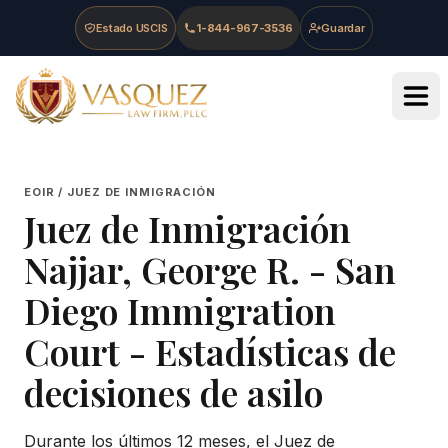
Skip to main content
Skip to navigation
Skip to footer
Estado USCIS
1-844-967-3536
Guardar
Vasquez Law Firm - Home
EOIR / JUEZ DE INMIGRACIÓN
Juez de Inmigración
Najjar, George R.
-
San
Diego Immigration
Court
- Estadísticas de
decisiones de asilo
Durante los últimos 12 meses, el Juez de