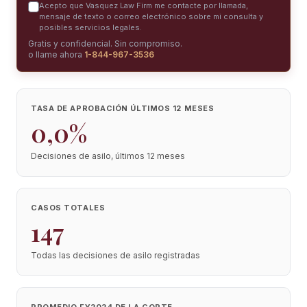
Acepto que Vasquez Law Firm me contacte por llamada,
mensaje de texto o correo electrónico sobre mi consulta y
posibles servicios legales.
Gratis y confidencial. Sin compromiso.
o llame ahora
1-844-967-3536
TASA DE APROBACIÓN ÚLTIMOS 12 MESES
0,0%
Decisiones de asilo, últimos 12 meses
CASOS TOTALES
147
Todas las decisiones de asilo registradas