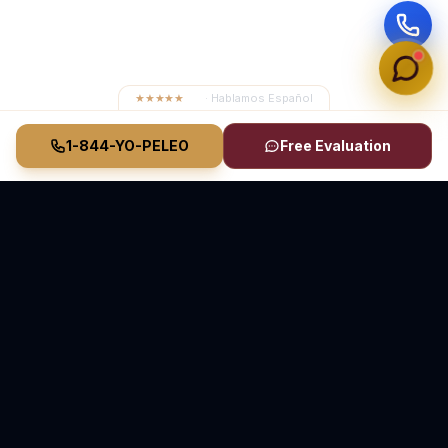
★★★★★
4.8
· Hablamos Español
1-844-YO-PELEO
Free Evaluation
Vasquez Law Firm
YO PELEO® POR TI