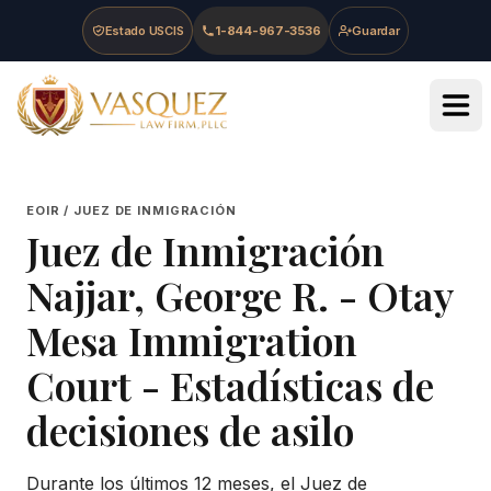
Skip to main content
Skip to navigation
Skip to footer
Estado USCIS
1-844-967-3536
Guardar
Vasquez Law Firm - Home
EOIR / JUEZ DE INMIGRACIÓN
Juez de Inmigración
Najjar, George R.
-
Otay
Mesa Immigration
Court
- Estadísticas de
decisiones de asilo
Durante los últimos 12 meses, el Juez de