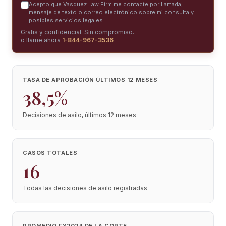
Acepto que Vasquez Law Firm me contacte por llamada,
mensaje de texto o correo electrónico sobre mi consulta y
posibles servicios legales.
Gratis y confidencial. Sin compromiso.
o llame ahora
1-844-967-3536
TASA DE APROBACIÓN ÚLTIMOS 12 MESES
38,5%
Decisiones de asilo, últimos 12 meses
CASOS TOTALES
16
Todas las decisiones de asilo registradas