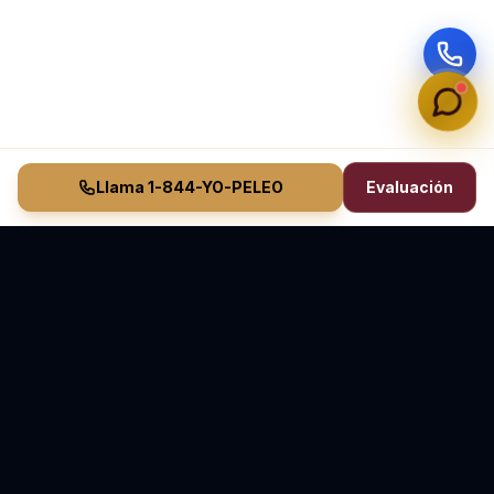
Llama 1-844-YO-PELEO
Evaluación
Vasquez Law Firm