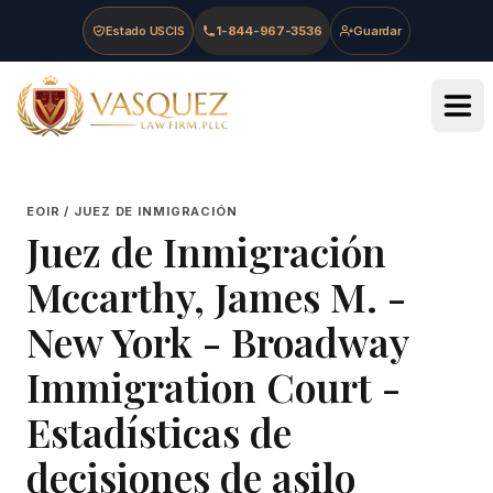
Skip to main content
Skip to navigation
Skip to footer
Estado USCIS
1-844-967-3536
Guardar
Vasquez Law Firm - Home
EOIR / JUEZ DE INMIGRACIÓN
Juez de Inmigración
Mccarthy, James M.
-
New York - Broadway
Immigration Court
-
Estadísticas de
decisiones de asilo