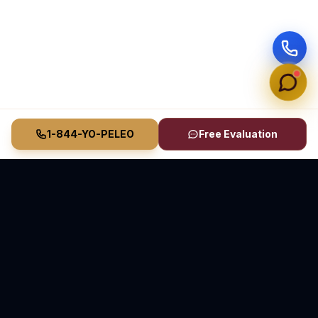
1-844-YO-PELEO
Free Evaluation
Vasquez Law Firm