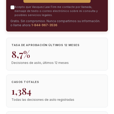
Acepto que Vasquez Law Firm me contacte por llamada,
mensaje de texto o correo electrónico sobre mi consulta y
posibles servicios legales.
Gratis. Sin compromiso. Nunca compartimos su información.
o llame ahora
1-844-967-3536
TASA DE APROBACIÓN ÚLTIMOS 12 MESES
8,7%
Decisiones de asilo, últimos 12 meses
CASOS TOTALES
1,384
Todas las decisiones de asilo registradas