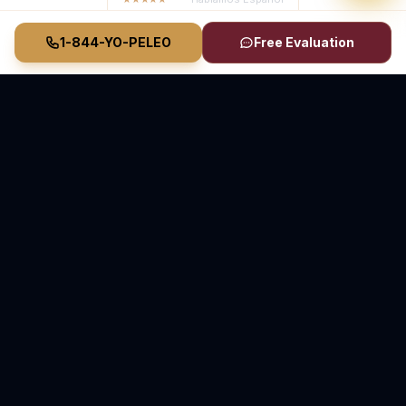
1-844-YO-PELEO
Free Evaluation
Vasquez Law Firm
YO PELEO® POR TI
Abogados Elite de Inmigración y Lesiones Personales
Inmigración en Carolina del Norte y Florida • Lesiones
Personales en Carolina del Norte