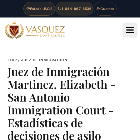
Skip to main content
Skip to navigation
Skip to footer
Estado USCIS
1-844-967-3536
Guardar
Vasquez Law Firm - Home
EOIR / JUEZ DE INMIGRACIÓN
Juez de Inmigración
Martinez, Elizabeth
-
San Antonio
Immigration Court
-
Estadísticas de
decisiones de asilo