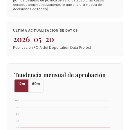
por los cambios de política de asilo de 2025 (más casos
cerrados administrativamente, lo que altera la mezcla de
decisiones de fondo).
ÚLTIMA ACTUALIZACIÓN DE DATOS
2026-05-20
Publicación FOIA del Deportation Data Project
Tendencia mensual de aprobación
12
m
60
m
100
%
75
%
50
%
25
%
0
%