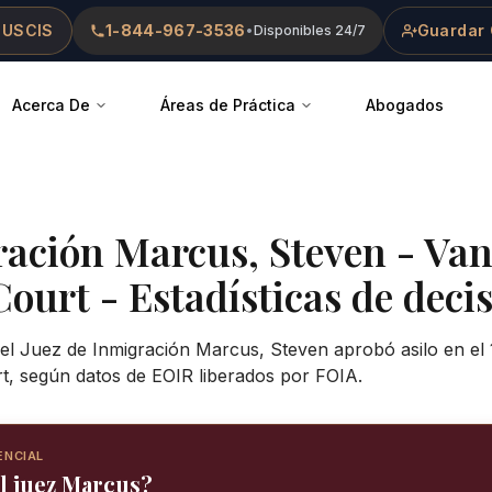
 USCIS
1-844-967-3536
Guardar 
•
Disponibles 24/7
Acerca De
Áreas de Práctica
Abogados
ración
Marcus, Steven
-
Van
Court
- Estadísticas de decis
 el Juez de Inmigración Marcus, Steven aprobó asilo en el
t, según datos de EOIR liberados por FOIA.
ENCIAL
el juez Marcus?