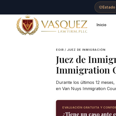
Skip to main content
Skip to navigation
Skip to footer
Estado
Inicio
Vasquez Law Firm - Home
EOIR / JUEZ DE INMIGRACIÓN
Juez de Inmig
Immigration 
Durante los últimos 12 meses,
en Van Nuys Immigration Cour
EVALUACIÓN GRATUITA Y CONFID
¿Tiene un caso ante 