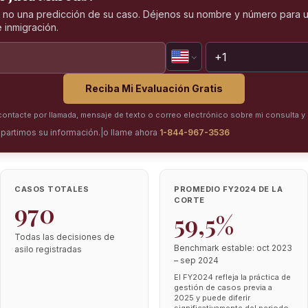
, no una predicción de su caso. Déjenos su nombre y número para u
 inmigración.
Reciba Mi Evaluación Gratis
ntacte por llamada, mensaje de texto o correo electrónico sobre mi consulta y 
partimos su información.
|
o llame ahora
1-844-967-3536
CASOS TOTALES
PROMEDIO FY2024 DE LA
CORTE
970
59,5%
Todas las decisiones de
Benchmark estable: oct 2023
asilo registradas
– sep 2024
El FY2024 refleja la práctica de
gestión de casos previa a
2025 y puede diferir