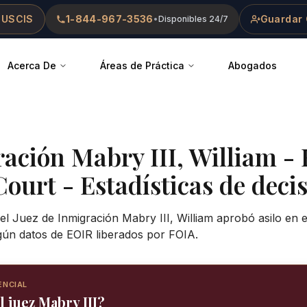
 USCIS
1-844-967-3536
Guardar 
•
Disponibles 24/7
Acerca De
Áreas de Práctica
Abogados
ración
Mabry III, William
-
Court
- Estadísticas de decis
el Juez de Inmigración Mabry III, William aprobó asilo en 
gún datos de EOIR liberados por FOIA.
ENCIAL
l juez Mabry III?