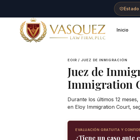
Skip to main content
Skip to navigation
Skip to footer
Estado
Inicio
Vasquez Law Firm - Home
EOIR / JUEZ DE INMIGRACIÓN
Juez de Inmig
Immigration 
Durante los últimos 12 meses, 
en Eloy Immigration Court, se
EVALUACIÓN GRATUITA Y CONFID
¿Tiene un caso ante e