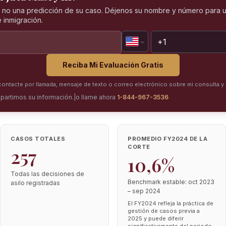
, no una predicción de su caso. Déjenos su nombre y número para u
 inmigración.
Reciba Mi Evaluación Gratis
ntacte por llamada, mensaje de texto o correo electrónico sobre mi consulta y 
partimos su información.
|
o llame ahora
1-844-967-3536
CASOS TOTALES
PROMEDIO FY2024 DE LA
CORTE
257
10,6%
Todas las decisiones de
Benchmark estable: oct 2023
asilo registradas
– sep 2024
El FY2024 refleja la práctica de
gestión de casos previa a
2025 y puede diferir