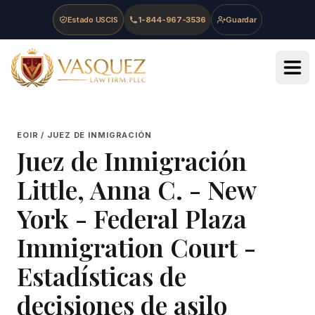
Skip to main content
Skip to navigation
Skip to footer
Estado USCIS
1-844-967-3536
Guardar
Vasquez Law Firm - Home
EOIR / JUEZ DE INMIGRACIÓN
Juez de Inmigración
Little, Anna C.
-
New
York - Federal Plaza
Immigration Court
-
Estadísticas de
decisiones de asilo