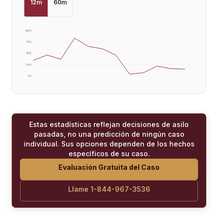
12
m
60
m
100
%
75
%
50
%
25
%
0
%
Estas estadísticas reflejan decisiones de asilo
pasadas, no una predicción de ningún caso
individual. Sus opciones dependen de los hechos
específicos de su caso.
Evaluación Gratuita del Caso
Llame 1-844-967-3536