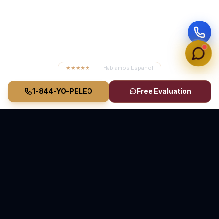
★★★★★
4.8
· Hablamos Español
1-844-YO-PELEO
Free Evaluation
Vasquez Law Firm