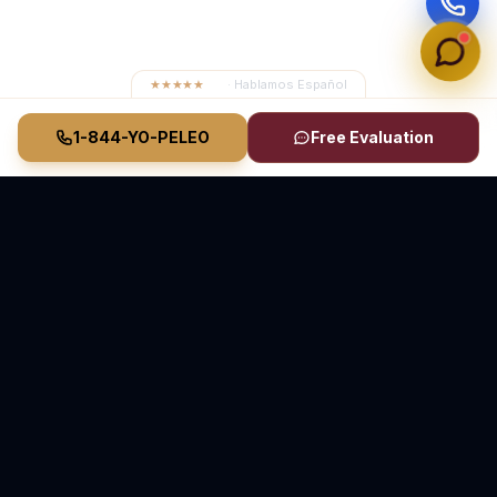
★★★★★
4.8
· Hablamos Español
1-844-YO-PELEO
Free Evaluation
Vasquez Law Firm
YO PELEO® POR TI