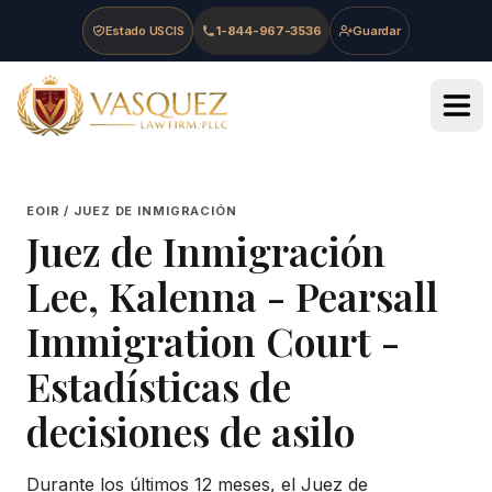
Skip to main content
Skip to navigation
Skip to footer
Estado USCIS
1-844-967-3536
Guardar
Vasquez Law Firm - Home
EOIR / JUEZ DE INMIGRACIÓN
Juez de Inmigración
Lee, Kalenna
-
Pearsall
Immigration Court
-
Estadísticas de
decisiones de asilo
Durante los últimos 12 meses, el Juez de