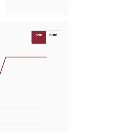
12
m
60
m