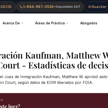
 USCIS
1-844-967-3536
Guardar 
•
Disponibles 24/7
Acerca De
Áreas de Práctica
Abogados
ración
Kaufman, Matthew W
Court
- Estadísticas de decis
 el Juez de Inmigración Kaufman, Matthew W. aprobó asilo 
on Court, según datos de EOIR liberados por FOIA.
SO
ste juez?