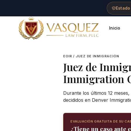
Skip to main content
Skip to navigation
Skip to footer
Estado
Inicio
Vasquez Law Firm - Home
EOIR / JUEZ DE INMIGRACIÓN
Juez de Inmig
Immigration 
Durante los últimos 12 meses,
decididos en Denver Immigrati
EVALUACIÓN GRATUITA DE SU CA
¿Tiene un caso ante e