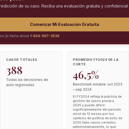
predicción de su caso. Reciba una evaluación gratuita y confidencia
Comenzar Mi Evaluación Gratuita
iso.
|
o llame ahora
1-844-967-3536
CASOS TOTALES
PROMEDIO FY2024 DE LA
CORTE
388
46,5%
Todas las decisiones de
Benchmark estable: oct 2023
asilo registradas
– sep 2024
El FY2024 refleja la práctica de
gestión de casos previa a
2025 y puede diferir
significativamente del periodo
móvil de 12 meses por los
cambios de política de asilo de
2025 (más casos cerrados
administrativamente, lo que