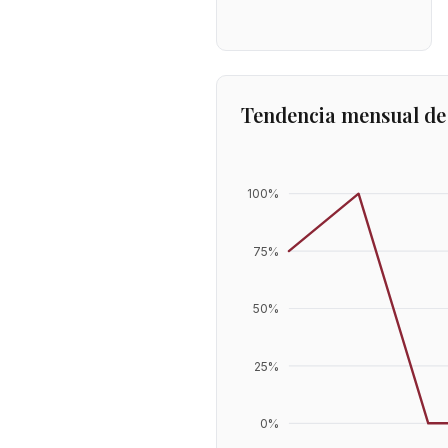
Tendencia mensual de
100
%
75
%
50
%
25
%
0
%