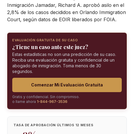
Inmigración Jamadar, Richard A. aprobó asilo en el
2,8% de los casos decididos en Orlando Immigration
Court, según datos de EOIR liberados por FOIA.
EVALUACIÓN GRATUITA DE SU CASO
¿Tiene un caso ante este juez?
Estas estadísticas no son una predicción de su caso.
Reciba una evaluación gratuita y confidencial de un
abogado de inmigración. Toma menos de 30
segundos.
Comenzar Mi Evaluación Gratuita
Gratis y confidencial. Sin compromiso.
o llame ahora
1-844-967-3536
TASA DE APROBACIÓN ÚLTIMOS 12 MESES