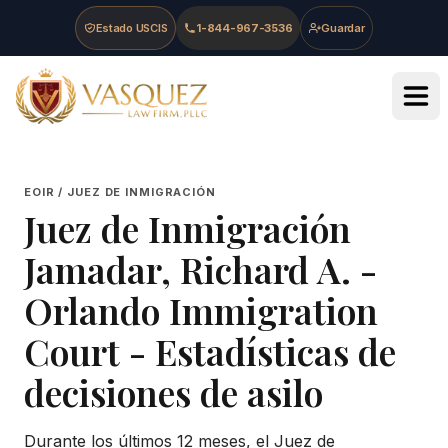
Skip to main content
Skip to navigation
Skip to footer
Estado USCIS
1-844-967-3536
Guardar
Vasquez Law Firm - Home
EOIR / JUEZ DE INMIGRACIÓN
Juez de Inmigración
Jamadar, Richard A.
-
Orlando Immigration
Court
- Estadísticas de
decisiones de asilo
Durante los últimos 12 meses, el Juez de