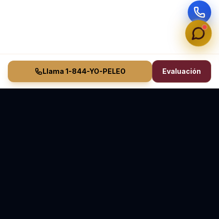
Llama 1-844-YO-PELEO
Evaluación
Vasquez Law Firm
YO PELEO® POR TI