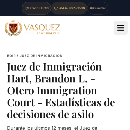
Skip to main content
Skip to navigation
Skip to footer
Estado USCIS
1-844-967-3536
Guardar
Vasquez Law Firm - Home
EOIR / JUEZ DE INMIGRACIÓN
Juez de Inmigración
Hart, Brandon L.
-
Otero Immigration
Court
- Estadísticas de
decisiones de asilo
Durante los últimos 12 meses, el Juez de