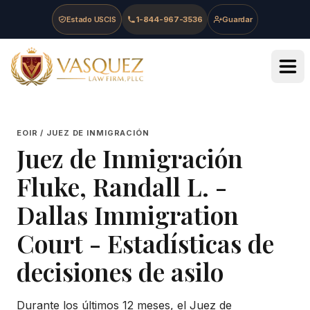
Skip to main content
Skip to navigation
Skip to footer
Estado USCIS
1-844-967-3536
Guardar
Vasquez Law Firm - Home
EOIR / JUEZ DE INMIGRACIÓN
Juez de Inmigración
Fluke, Randall L.
-
Dallas Immigration
Court
- Estadísticas de
decisiones de asilo
Durante los últimos 12 meses, el Juez de