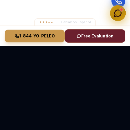
★★★★★
4.8
· Hablamos Español
1-844-YO-PELEO
Free Evaluation
Vasquez Law Firm
YO PELEO® POR TI