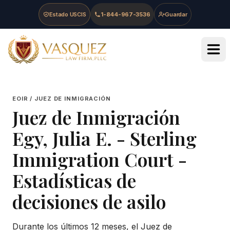
Skip to main content
Skip to navigation
Skip to footer
Estado USCIS
1-844-967-3536
Guardar
Vasquez Law Firm - Home
EOIR / JUEZ DE INMIGRACIÓN
Juez de Inmigración
Egy, Julia E.
-
Sterling
Immigration Court
-
Estadísticas de
decisiones de asilo
Durante los últimos 12 meses, el Juez de