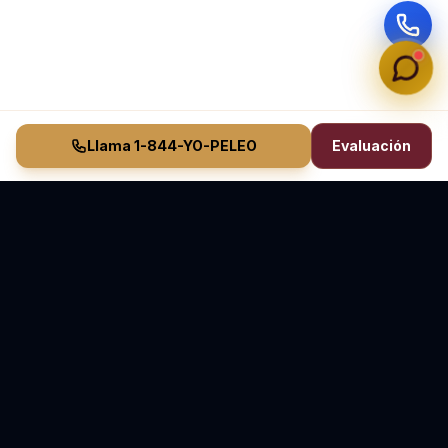
Llama 1-844-YO-PELEO
Evaluación
Vasquez Law Firm
YO PELEO® POR TI