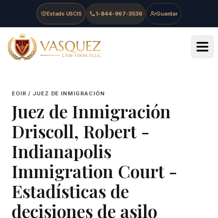
Skip to main content
Skip to navigation
Skip to footer
Estado USCIS
1-844-967-3536
Guardar
Vasquez Law Firm - Home
EOIR / JUEZ DE INMIGRACIÓN
Juez de Inmigración
Driscoll, Robert
-
Indianapolis
Immigration Court
-
Estadísticas de
decisiones de asilo