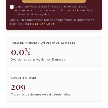
Acepto que Vasquez Law Firm me contacte por llamada,
mensaje de texto o correo electrónico sobre mi consulta y
posibles servicios legales.
Gratis. Sin compromiso. Nunca compartimos su información.
o llame ahora
1-844-967-3536
TASA DE APROBACIÓN ÚLTIMOS 12 MESES
0,0%
Decisiones de asilo, últimos 12 meses
CASOS TOTALES
209
Todas las decisiones de asilo registradas