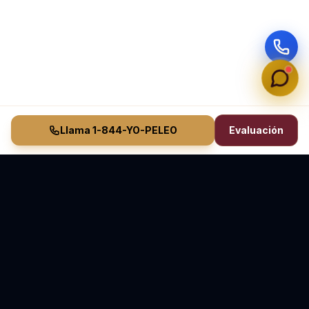
Llama 1-844-YO-PELEO
Evaluación
Vasquez Law Firm