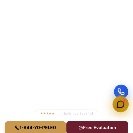
★★★★★
4.8
· Hablamos Español
1-844-YO-PELEO
Free Evaluation