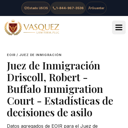
Skip to main content
Skip to navigation
Skip to footer
Estado USCIS
1-844-967-3536
Guardar
Vasquez Law Firm - Home
EOIR / JUEZ DE INMIGRACIÓN
Juez de Inmigración
Driscoll, Robert
-
Buffalo Immigration
Court
- Estadísticas de
decisiones de asilo
Datos agregados de EOIR para el Juez de