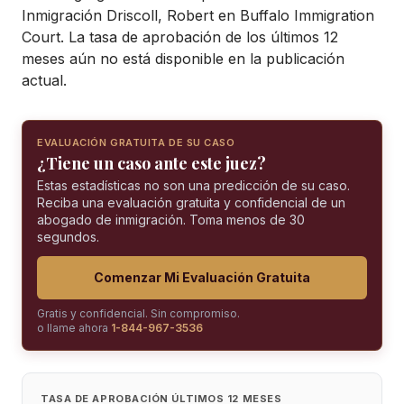
Inmigración Driscoll, Robert en Buffalo Immigration
Court. La tasa de aprobación de los últimos 12
meses aún no está disponible en la publicación
actual.
EVALUACIÓN GRATUITA DE SU CASO
¿Tiene un caso ante este juez?
Estas estadísticas no son una predicción de su caso.
Reciba una evaluación gratuita y confidencial de un
abogado de inmigración. Toma menos de 30
segundos.
Comenzar Mi Evaluación Gratuita
Gratis y confidencial. Sin compromiso.
o llame ahora
1-844-967-3536
TASA DE APROBACIÓN ÚLTIMOS 12 MESES