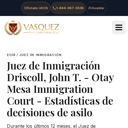
Skip to main content
Skip to navigation
Skip to footer
Estado USCIS
1-844-967-3536
Guardar
Vasquez Law Firm - Home
EOIR / JUEZ DE INMIGRACIÓN
Juez de Inmigración
Driscoll, John T.
-
Otay
Mesa Immigration
Court
- Estadísticas de
decisiones de asilo
Durante los últimos 12 meses, el Juez de