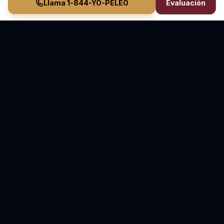
Llama 1-844-YO-PELEO
Evaluación
Vasquez Law Firm
YO PELEO® POR TI
Abogados Elite de Inmigración y Lesiones Personales
Inmigración en Carolina del Norte y Florida • Lesiones
Personales en Carolina del Norte
70+ Años de Experiencia Combinada • Sirviendo
desde 2011