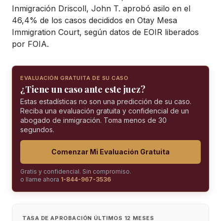
Inmigración Driscoll, John T. aprobó asilo en el
46,4% de los casos decididos en Otay Mesa
Immigration Court, según datos de EOIR liberados
por FOIA.
EVALUACIÓN GRATUITA DE SU CASO
¿Tiene un caso ante este juez?
Estas estadísticas no son una predicción de su caso.
Reciba una evaluación gratuita y confidencial de un
abogado de inmigración. Toma menos de 30
segundos.
Comenzar Mi Evaluación Gratuita
Gratis y confidencial. Sin compromiso.
o llame ahora
1-844-967-3536
TASA DE APROBACIÓN ÚLTIMOS 12 MESES