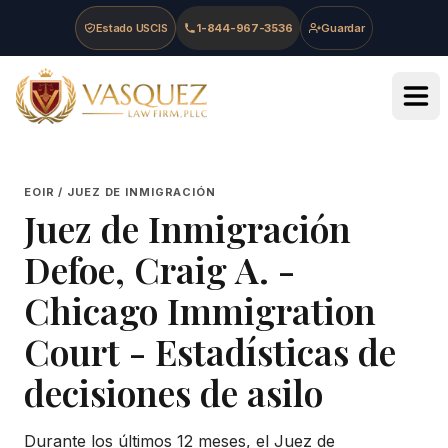
Skip to main content
Skip to navigation
Skip to footer
Estado USCIS
1-844-967-3536
Guardar
Vasquez Law Firm - Home
EOIR / JUEZ DE INMIGRACIÓN
Juez de Inmigración
Defoe, Craig A.
-
Chicago Immigration
Court
- Estadísticas de
decisiones de asilo
Durante los últimos 12 meses, el Juez de