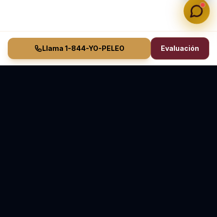
Llama 1-844-YO-PELEO
Evaluación
Vasquez Law Firm
YO PELEO® POR TI
Abogados Elite de Inmigración y Lesiones Personales