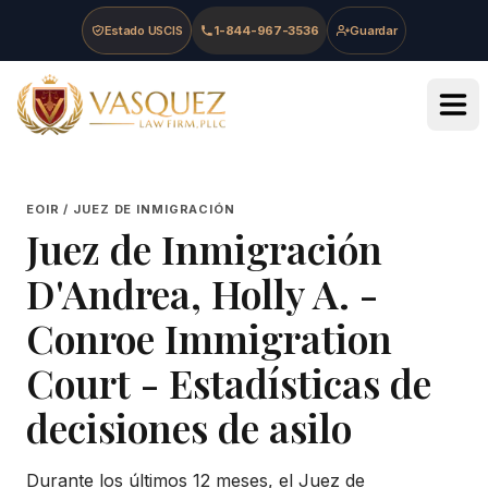
Skip to main content
Skip to navigation
Skip to footer
Estado USCIS
1-844-967-3536
Guardar
Vasquez Law Firm - Home
EOIR / JUEZ DE INMIGRACIÓN
Juez de Inmigración
D'Andrea, Holly A.
-
Conroe Immigration
Court
- Estadísticas de
decisiones de asilo
Durante los últimos 12 meses, el Juez de