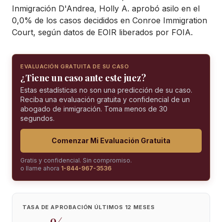
Inmigración D'Andrea, Holly A. aprobó asilo en el
0,0% de los casos decididos en Conroe Immigration
Court, según datos de EOIR liberados por FOIA.
EVALUACIÓN GRATUITA DE SU CASO
¿Tiene un caso ante este juez?
Estas estadísticas no son una predicción de su caso.
Reciba una evaluación gratuita y confidencial de un
abogado de inmigración. Toma menos de 30
segundos.
Comenzar Mi Evaluación Gratuita
Gratis y confidencial. Sin compromiso.
o llame ahora
1-844-967-3536
TASA DE APROBACIÓN ÚLTIMOS 12 MESES