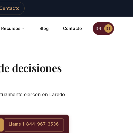
Contacto
Recursos
Blog
Contacto
EN
ES
de decisiones
actualmente ejercen en
Laredo
Llame 1-844-967-3536