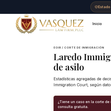
Skip to main content
Skip to navigation
Skip to footer
Estado
Inicio
Vasquez Law Firm - Home
EOIR / CORTE DE INMIGRACIÓN
Laredo Immig
de asilo
Estadísticas agregadas de deci
Immigration Court
, según dato
¿Tiene un caso en la corte de
consulta gratuita.