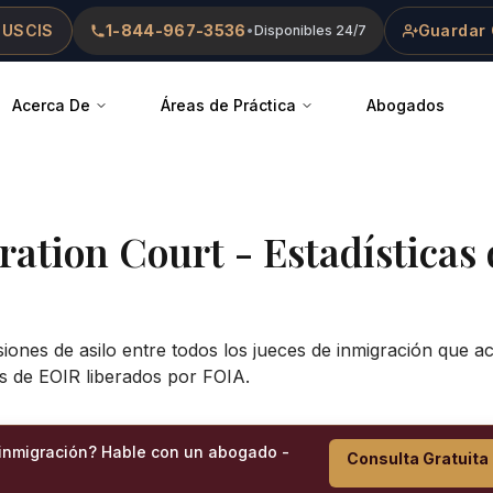
 USCIS
1-844-967-3536
Guardar 
•
Disponibles 24/7
Acerca De
Áreas de Práctica
Abogados
ration Court
- Estadísticas 
siones de asilo entre todos los jueces de inmigración que 
s de EOIR liberados por FOIA.
 inmigración? Hable con un abogado -
Consulta Gratuita