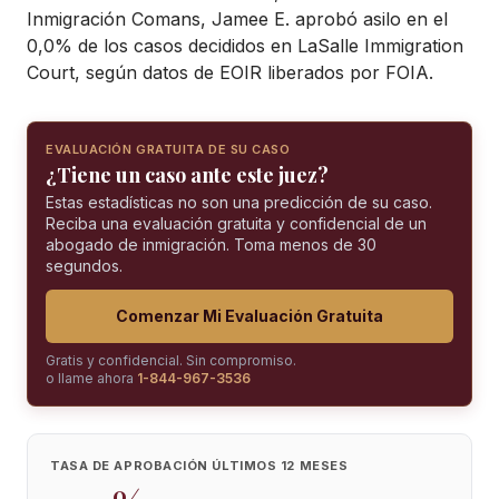
Inmigración Comans, Jamee E. aprobó asilo en el
0,0% de los casos decididos en LaSalle Immigration
Court, según datos de EOIR liberados por FOIA.
EVALUACIÓN GRATUITA DE SU CASO
¿Tiene un caso ante este juez?
Estas estadísticas no son una predicción de su caso.
Reciba una evaluación gratuita y confidencial de un
abogado de inmigración. Toma menos de 30
segundos.
Comenzar Mi Evaluación Gratuita
Gratis y confidencial. Sin compromiso.
o llame ahora
1-844-967-3536
TASA DE APROBACIÓN ÚLTIMOS 12 MESES