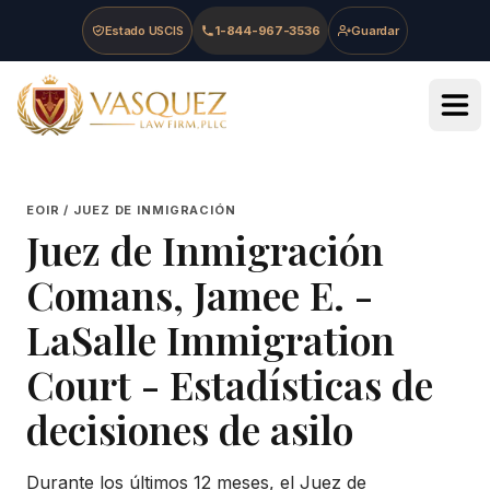
Skip to main content
Skip to navigation
Skip to footer
Estado USCIS
1-844-967-3536
Guardar
Vasquez Law Firm - Home
EOIR / JUEZ DE INMIGRACIÓN
Juez de Inmigración
Comans, Jamee E.
-
LaSalle Immigration
Court
- Estadísticas de
decisiones de asilo
Durante los últimos 12 meses, el Juez de