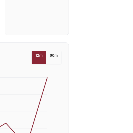
12
m
60
m