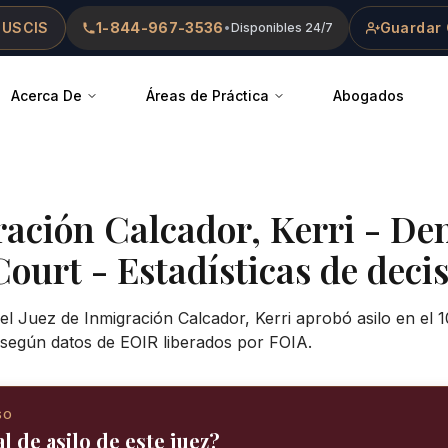
 USCIS
1-844-967-3536
Guardar 
•
Disponibles 24/7
Acerca De
Áreas de Práctica
Abogados
ración
Calcador, Kerri
-
Den
Court
- Estadísticas de decis
el Juez de Inmigración Calcador, Kerri aprobó asilo en el 
según datos de EOIR liberados por FOIA.
SO
l de asilo de este juez?