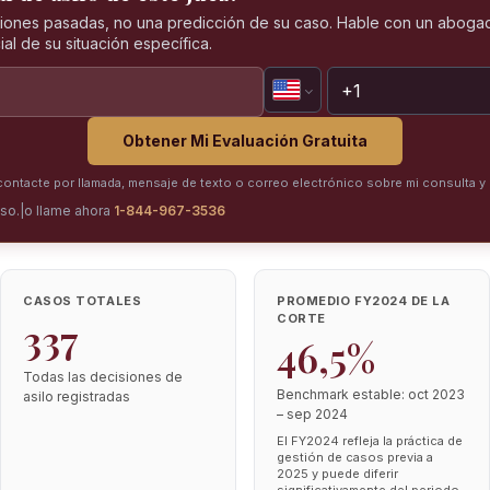
iones pasadas, no una predicción de su caso. Hable con un abogad
al de su situación específica.
Obtener Mi Evaluación Gratuita
ntacte por llamada, mensaje de texto o correo electrónico sobre mi consulta y 
iso.
|
o llame ahora
1-844-967-3536
CASOS TOTALES
PROMEDIO FY2024 DE LA
CORTE
337
46,5%
Todas las decisiones de
Benchmark estable: oct 2023
asilo registradas
– sep 2024
El FY2024 refleja la práctica de
gestión de casos previa a
2025 y puede diferir