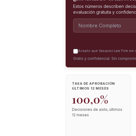
Estos números describen decis
evaluación gratuita y confidenci
Acepto que Vasquez Law Firm me co
Gratis y confidencial. Sin comprom
TASA DE APROBACIÓN
ÚLTIMOS 12 MESES
100,0%
Decisiones de asilo, últimos
12 meses