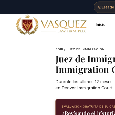
Skip to main content
Skip to navigation
Skip to footer
Estado
Inicio
Vasquez Law Firm - Home
EOIR / JUEZ DE INMIGRACIÓN
Juez de Inmig
Immigration 
Durante los últimos 12 meses, 
en Denver Immigration Court, 
EVALUACIÓN GRATUITA DE SU CA
¿Revisando el historia