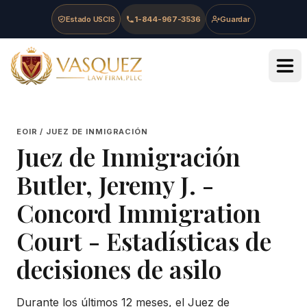
Skip to main content
Skip to navigation
Skip to footer
Estado USCIS
1-844-967-3536
Guardar
Vasquez Law Firm - Home
EOIR / JUEZ DE INMIGRACIÓN
Juez de Inmigración
Butler, Jeremy J.
-
Concord Immigration
Court
- Estadísticas de
decisiones de asilo
Durante los últimos 12 meses, el Juez de