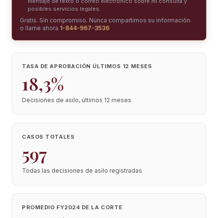
mensaje de texto o correo electrónico sobre mi consulta y
posibles servicios legales.
Gratis. Sin compromiso. Nunca compartimos su información.
o llame ahora
1-844-967-3536
TASA DE APROBACIÓN ÚLTIMOS 12 MESES
18,3%
Decisiones de asilo, últimos 12 meses
CASOS TOTALES
597
Todas las decisiones de asilo registradas
PROMEDIO FY2024 DE LA CORTE