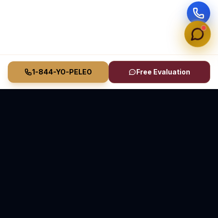
1-844-YO-PELEO
Free Evaluation
Vasquez Law Firm
YO PELEO® POR TI