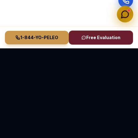
1-844-YO-PELEO
Free Evaluation
Vasquez Law Firm
YO PELEO® POR TI