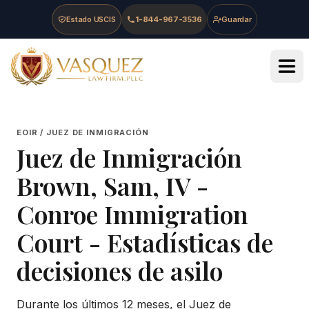
Skip to main content
Skip to navigation
Skip to footer
Estado USCIS
1-844-967-3536
Guardar
Vasquez Law Firm - Home
EOIR / JUEZ DE INMIGRACIÓN
Juez de Inmigración
Brown, Sam, IV
-
Conroe Immigration
Court
- Estadísticas de
decisiones de asilo
Durante los últimos 12 meses, el Juez de