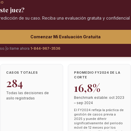
SO
ste juez?
predicción de su caso. Reciba una evaluación gratuita y confidencia
Comenzar Mi Evaluación Gratuita
iso.
|
o llame ahora
1-844-967-3536
CASOS TOTALES
PROMEDIO FY2024 DE LA
CORTE
284
16,8%
Todas las decisiones de
Benchmark estable: oct 2023
asilo registradas
– sep 2024
El FY2024 refleja la práctica de
gestión de casos previa a
2025 y puede diferir
significativamente del periodo
móvil de 12 meses por los