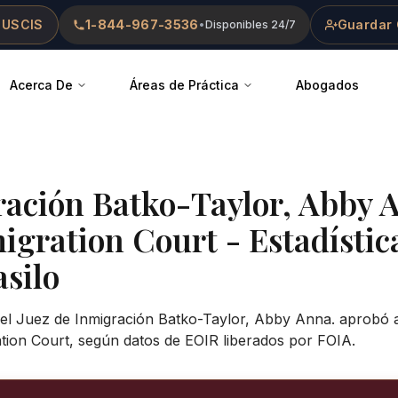
 USCIS
1-844-967-3536
Guardar 
•
Disponibles 24/7
Acerca De
Áreas de Práctica
Abogados
ración
Batko-Taylor, Abby 
igration Court
- Estadístic
asilo
 el Juez de Inmigración Batko-Taylor, Abby Anna. aprobó a
ation Court, según datos de EOIR liberados por FOIA.