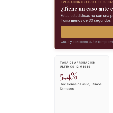
EVALUACIÓN GRATUITA DE SU CA
¿Tiene un caso ante e
Estas estadísticas no son una 
Toma menos de 30 segundos.
Gratis y confidencial. Sin comprom
TASA DE APROBACIÓN
ÚLTIMOS 12 MESES
5,4%
Decisiones de asilo, últimos
12 meses