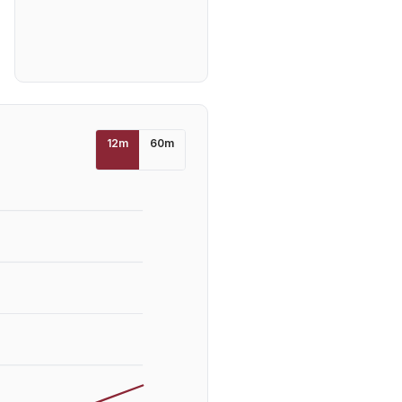
12
m
60
m