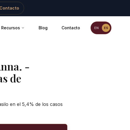
Contacto
Recursos
Blog
Contacto
EN
ES
Anna.
-
as de
silo en el 5,4% de los casos