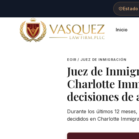
Skip to main content
Skip to navigation
Skip to footer
Estado
Inicio
Vasquez Law Firm - Home
EOIR / JUEZ DE INMIGRACIÓN
Juez de Inmig
Charlotte Imm
decisiones de 
Durante los últimos 12 meses,
decididos en Charlotte Immigr