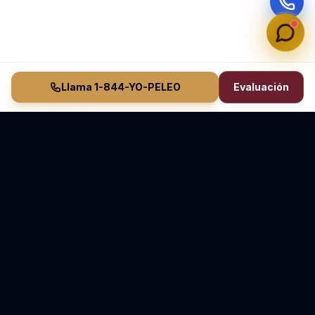
Llama 1-844-YO-PELEO
Evaluación
Vasquez Law Firm
YO PELEO® POR TI