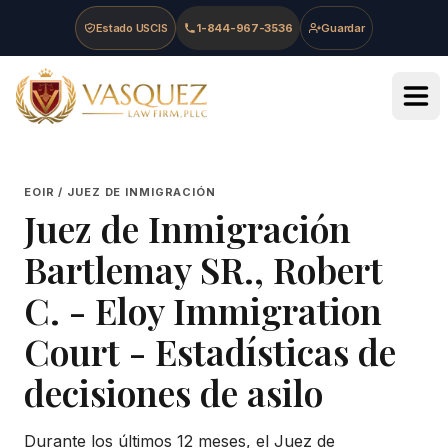
Skip to main content
Skip to navigation
Skip to footer
Estado USCIS
1-844-967-3536
Guardar
Vasquez Law Firm - Home
EOIR / JUEZ DE INMIGRACIÓN
Juez de Inmigración
Bartlemay SR., Robert
C.
-
Eloy Immigration
Court
- Estadísticas de
decisiones de asilo
Durante los últimos 12 meses, el Juez de