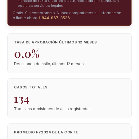
mensaje de texto o correo electrónico sobre mi consulta y
posibles servicios legales.
Gratis. Sin compromiso. Nunca compartimos su información.
o llame ahora
1-844-967-3536
TASA DE APROBACIÓN ÚLTIMOS 12 MESES
0,0%
Decisiones de asilo, últimos 12 meses
CASOS TOTALES
134
Todas las decisiones de asilo registradas
PROMEDIO FY2024 DE LA CORTE