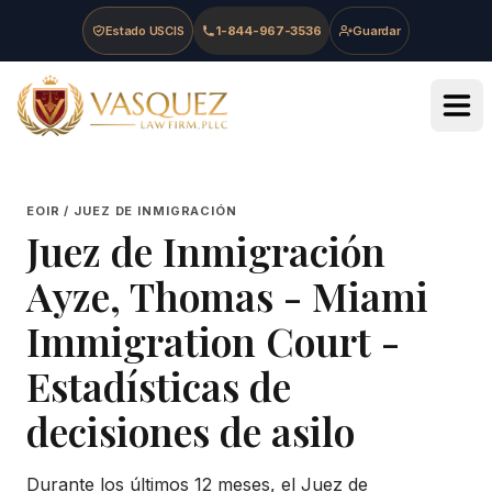
Skip to main content
Skip to navigation
Skip to footer
Estado USCIS
1-844-967-3536
Guardar
Vasquez Law Firm - Home
EOIR / JUEZ DE INMIGRACIÓN
Juez de Inmigración
Ayze, Thomas
-
Miami
Immigration Court
-
Estadísticas de
decisiones de asilo
Durante los últimos 12 meses, el Juez de