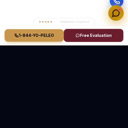
★★★★★
4.8
· Hablamos Español
1-844-YO-PELEO
Free Evaluation
Vasquez Law Firm
YO PELEO® POR TI