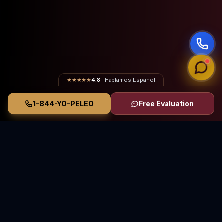
★★★★★
4.8
· Hablamos Español
1-844-YO-PELEO
Free Evaluation
Vasquez Law Firm
YO PELEO® POR TI