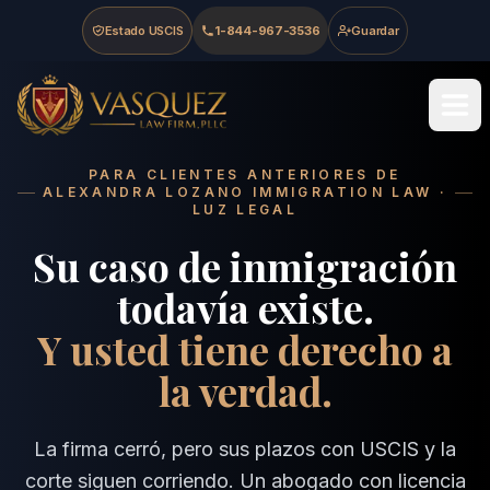
Skip to main content
Skip to navigation
Skip to footer
Estado USCIS
1-844-967-3536
Guardar
Vasquez Law Firm - Home
PARA CLIENTES ANTERIORES DE
ALEXANDRA LOZANO IMMIGRATION LAW ·
LUZ LEGAL
Su caso de inmigración
todavía existe.
Y usted tiene derecho a
la verdad.
La firma cerró, pero sus plazos con USCIS y la
corte siguen corriendo. Un abogado con licencia