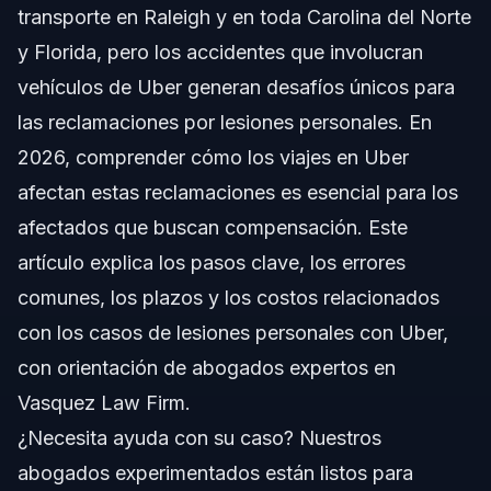
transporte en Raleigh y en toda Carolina del Norte
Cómo Funciona Uber en 2026
y Florida, pero los accidentes que involucran
vehículos de Uber generan desafíos únicos para
Tipos Comunes de Accidentes con Uber
las reclamaciones por lesiones personales. En
Desafíos de Responsabilidad
2026, comprender cómo los viajes en Uber
afectan estas reclamaciones es esencial para los
Pasos Clave a Seguir Después de un Accidente
con Uber
afectados que buscan compensación. Este
artículo explica los pasos clave, los errores
Por qué es Importante Reportar a Uber
comunes, los plazos y los costos relacionados
Uso de la App de Uber para Evidencia
con los casos de lesiones personales con Uber,
con orientación de abogados expertos en
La Atención Médica Temprana Protege su Salud y su
Caso
Vasquez Law Firm.
Errores Comunes a Evitar en Reclamaciones por
¿Necesita ayuda con su caso? Nuestros
Lesiones con Uber
abogados experimentados están listos para
Cronología: Qué Esperar en su Reclamación