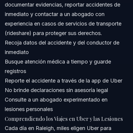
documentar evidencias, reportar accidentes de
inmediato y contactar a un abogado con
¿Qué debo hacer inmediatamente después de un
accidente con Uber?
experiencia en casos de servicios de transporte
¿Quién es responsable en un choque con Uber?
(rideshare) para proteger sus derechos.
Recoja datos del accidente y del conductor de
¿Uber tiene seguro para accidentes?
inmediato
¿Puedo demandar directamente a Uber por mis
Busque atención médica a tiempo y guarde
lesiones?
registros
¿Cuánto tiempo tengo para presentar una reclamación
por lesiones con Uber en Carolina del Norte?
Reporte el accidente a través de la app de Uber
¿Qué evidencias son importantes para una reclamación
No brinde declaraciones sin asesoría legal
por lesiones con Uber?
Consulte a un abogado experimentado en
¿Cuánto cuesta contratar un abogado para un caso por
accidente con Uber?
lesiones personales
¿Puedo recibir compensación si fui parcialmente
Comprendiendo los Viajes en Uber y las Lesiones
responsable en un accidente con Uber?
Cada día en Raleigh, miles eligen Uber para
Fuentes y Referencias