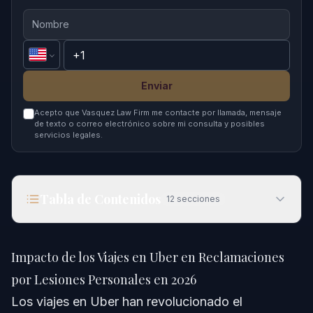
Enviar
Acepto que Vasquez Law Firm me contacte por llamada, mensaje
de texto o correo electrónico sobre mi consulta y posibles
servicios legales.
Tabla de Contenidos
12
secciones
Impacto de los Viajes en Uber en Reclamaciones
por Lesiones Personales en 2026
Impacto de los Viajes en Uber en Reclamaciones
Respuesta Rápida
por Lesiones Personales en 2026
Los viajes en Uber han revolucionado el
Comprendiendo los Viajes en Uber y las Lesiones