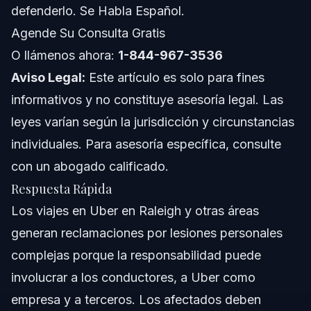
defenderlo. Se Habla Español.
Costos y Honorarios en Casos de Lesiones con
Agende Su Consulta Gratis
Uber
O llámenos ahora:
1-844-967-3536
Notas de Jurisdicción: Carolina del Norte y
Aviso Legal:
Este artículo es solo para fines
Florida
informativos y no constituye asesoría legal. Las
Notas sobre Carolina del Norte
leyes varían según la jurisdicción y circunstancias
Notas sobre Florida
individuales. Para asesoría específica, consulte
con un abogado calificado.
Conceptos Nacionales
Respuesta Rápida
Cuándo Contactar a un Abogado sobre Su Lesión
Los viajes en Uber en Raleigh y otras áreas
con Uber
generan reclamaciones por lesiones personales
Sobre Vasquez Law Firm
complejas porque la responsabilidad puede
involucrar a los conductores, a Uber como
Confianza y Experiencia del Abogado
empresa y a terceros. Los afectados deben
Preguntas Frecuentes