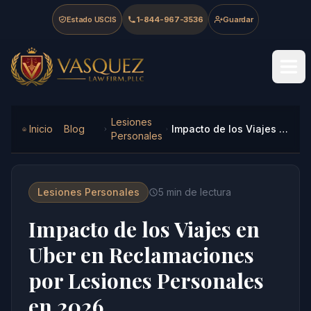
Skip to main content
Skip to navigation
Skip to footer
Estado USCIS
1-844-967-3536
Guardar
Vasquez Law Firm - Home
Lesiones
Inicio
Blog
Impacto de los Viajes en Uber en Reclamaciones por Lesiones Personales en 2026
Personales
Lesiones Personales
5
min de lectura
Impacto de los Viajes en
Uber en Reclamaciones
por Lesiones Personales
en 2026