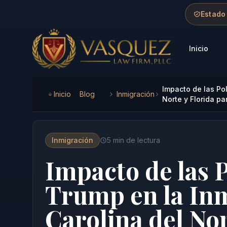
Skip to main content
Skip to navigation
Skip to footer
Estado
Inicio
Vasquez Law Firm - Home
Impacto de las Pol
Inicio
Blog
Inmigración
Norte y Florida p
Inmigración
5
min de lectura
Impacto de las P
Trump en la In
Carolina del Nor