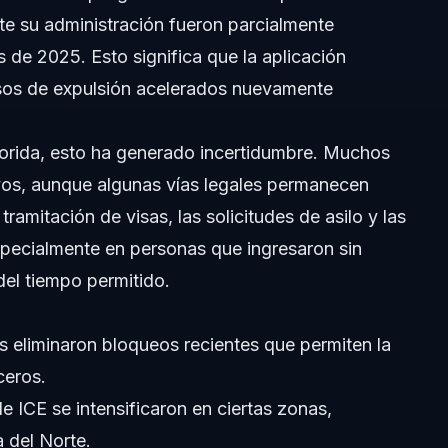
nte su administración fueron parcialmente
afectados por los cambios en la política Trump?
es de 2025. Esto significa que la aplicación
esos de expulsión acelerados nuevamente
nmigración de Trump?
ción con las políticas Trump actuales?
Florida, esto ha generado incertidumbre. Muchos
vos, aunque algunas vías legales permanecen
es confiables sobre cambios en la política Trump en 2026?
tramitación de visas, las solicitudes de asilo y las
pecialmente en personas que ingresaron sin
el tiempo permitido.
s eliminaron bloqueos recientes que permiten la
ceros.
 ICE se intensificaron en ciertas zonas,
a del Norte.