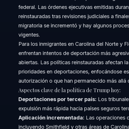
federal. Las órdenes ejecutivas emitidas dura
¿Qué deben hacer los Dreamers en Smithfield si se ven 
reinstauradas tras revisiones judiciales a final
migratoria se incrementó y hay algunos proc
¿Cómo se relacionan los aranceles con la política de i
vigentes.
¿Cuál es el proceso para impugnar una orden de deporta
Para los inmigrantes en Carolina del Norte y 
enfrentan intentos de deportación más agresi
¿Dónde pueden los inmigrantes encontrar actualizacion
abiertas. Las políticas reinstauradas afectan la 
Fuentes y Referencias
prioridades en deportaciones, enfocándose es
autorización o que han permanecido más allá d
Aspectos clave de la política de Trump hoy:
Deportaciones por tercer país:
Los tribunale
expulsión más rápida hacia países seguros ter
Aplicación incrementada:
Las operaciones de
incluyendo Smithfield y otras áreas de Carolin