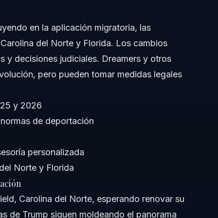
yendo en la aplicación migratoria, las
arolina del Norte y Florida. Los cambios
as y decisiones judiciales. Dreamers y otros
evolución, pero pueden tomar medidas legales
025 y 2026
s normas de deportación
migración en 2026?
sesoría personalizada
del Norte y Florida
eamers en Carolina del Norte y Florida?
ración
ción bajo la administración Trump en 2026?
eld, Carolina del Norte, esperando renovar su
rias de Trump siguen moldeando el panorama
 solicitudes de inmigración en 2026?