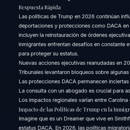
Notas sobre Florida
Respuesta Rápida
Las políticas de Trump en 2026 continúan influ
Conceptos a Nivel Nacional
deportaciones y protecciones como DACA en C
Cuándo Consultar a un Abogado Inmediatamente
incluyen la reinstauración de órdenes ejecutiv
inmigrantes enfrentan desafíos en constante 
Sobre Vasquez Law Firm
para proteger su estatus.
Confianza y Experiencia del Abogado
Nuevas acciones ejecutivas reanudadas en 2
Tribunales levantaron bloqueos sobre alguna
Preguntas Frecuentes
Las protecciones DACA permanecen inciertas
¿Cuál es el estado actual de la política Trump sobre in
La consulta con un abogado es crucial para a
Los impactos regionales varían entre Carolina 
¿Cómo afectan las órdenes ejecutivas de Trump a los Dr
Impacto de las Políticas de Trump en la Inmig
¿Cuáles son los cambios clave en la política de deporta
Imagine que es un Dreamer que vive en Smithfi
estatus DACA. En 2026, las políticas migrato
¿Pueden las políticas de Trump seguir afectando nuevas