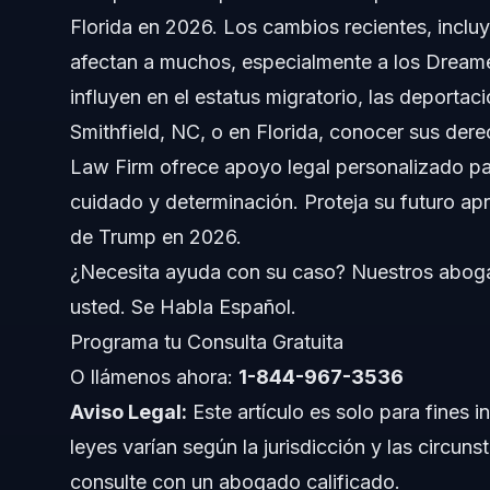
Florida en 2026. Los cambios recientes, incluy
Impacto de las Políticas de Trump en la Inmigraci
afectan a muchos, especialmente a los Dreamer
Aspectos clave de la política de Trump hoy:
influyen en el estatus migratorio, las deportac
Smithfield, NC, o en Florida, conocer sus der
Paso a Paso: Navegando las Políticas de Trump
Law Firm ofrece apoyo legal personalizado pa
Lista de Documentos para Inmigración
cuidado y determinación. Proteja su futuro apr
de Trump en 2026.
Cronología de Cambios en Políticas de Trump
¿Necesita ayuda con su caso? Nuestros aboga
Costos y Honorarios Legales a Considerar
usted. Se Habla Español.
Programa tu Consulta Gratuita
Errores Comunes y Cómo Evitarlos
O llámenos ahora:
1-844-967-3536
Notas Específicas de Inmigración en Carolina del 
Aviso Legal:
Este artículo es solo para fines i
leyes varían según la jurisdicción y las circuns
Notas sobre Carolina del Norte
consulte con un abogado calificado.