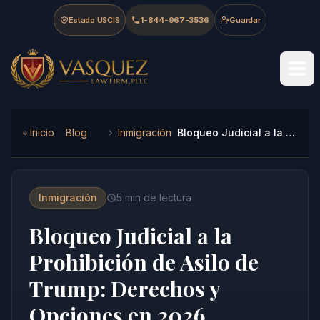
Skip to main content
Skip to navigation
Skip to footer
Estado USCIS
1-844-967-3536
Guardar
Vasquez Law Firm - Home
Inicio
Blog
Inmigración
Bloqueo Judicial a la Prohibición de Asilo de Trump: Derechos y Opciones en 2026
Inmigración
5
min de lectura
Bloqueo Judicial a la
Prohibición de Asilo de
Trump: Derechos y
Opciones en 2026