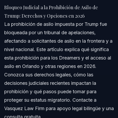
Trump: Derechos y Opciones en 2026
Bloqueo Judicial a la Prohibición de Asilo de
Respuesta Rápida
Trump: Derechos y Opciones en 2026
La prohibición de asilo impuesta por Trump fue
Entendiendo la Prohibición de Asilo de Trump
bloqueada por un tribunal de apelaciones,
Alcance y Normas de la Prohibición
afectando a solicitantes de asilo en la frontera y a
nivel nacional. Este artículo explica qué significa
Decisión del Tribunal de Apelaciones
esta prohibición para los Dreamers y el acceso al
Implicaciones para Solicitantes en Orlando y Más Allá
asilo en Orlando y otras regiones en 2026.
Conozca sus derechos legales, cómo las
Paso a Paso: Qué Hacer si Está Afectado
decisiones judiciales recientes impactan la
Lista de Documentos y Evidencias
prohibición y qué pasos puede tomar para
proteger su estatus migratorio. Contacte a
Cronología: Qué Esperar en Su Caso
Vasquez Law Firm para apoyo legal bilingüe y una
Costos y Honorarios que Afectan su Solicitud
consulta gratuita.