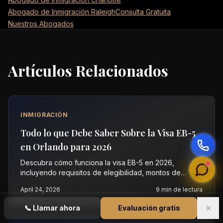
Abogado de Inmigración Raleigh
Consulta Gratuita
Nuestros Abogados
Artículos Relacionados
INMIGRACIÓN
Todo lo que Debe Saber Sobre la Visa EB-5
en Orlando para 2026
Descubra cómo funciona la visa EB-5 en 2026,
incluyendo requisitos de elegibilidad, montos de
inversión y beneficios. Contacte a Vasquez Law Firm
April 24, 2026
9
min de lectura
en Orlando para una consulta gratuita.
✕
📞
Llamar ahora
Evaluación gratis