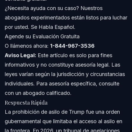
¿Necesita ayuda con su caso? Nuestros
Errores Comunes y Cómo Evitarlos
abogados experimentados están listos para luchar
Notas sobre Jurisdicción para NC, FL y a Nivel
por usted. Se Habla Español.
Nacional
Agende su Evaluación Gratuita
Notas para Carolina del Norte
O llámenos ahora:
1-844-967-3536
Aviso Legal:
Notas para Florida
Este artículo es solo para fines
informativos y no constituye asesoría legal. Las
Conceptos Nacionales
leyes varían según la jurisdicción y circunstancias
individuales. Para asesoría específica, consulte
Cuándo Llamar a un Abogado Ahora
con un abogado calificado.
Acerca de Vasquez Law Firm
Respuesta Rápida
La prohibición de asilo de Trump fue una orden
Confianza y Experiencia del Abogado
gubernamental que limitaba el acceso al asilo en
Preguntas Frecuentes
la frontera. En 2026, un tribunal de apelaciones