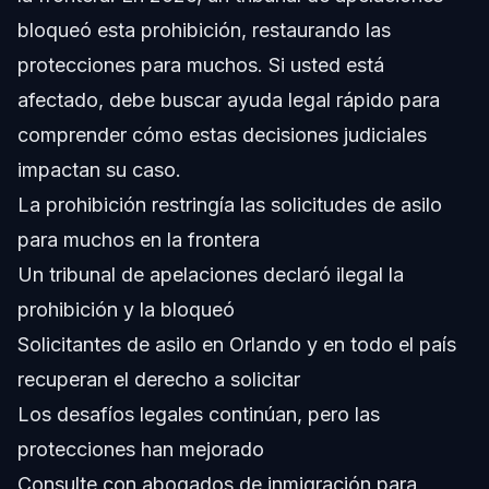
bloqueó esta prohibición, restaurando las
¿Qué fue la prohibición de asilo de Trump?
protecciones para muchos. Si usted está
¿Cómo afecta la decisión del tribunal de apelaciones a
afectado, debe buscar ayuda legal rápido para
la prohibición de asilo?
comprender cómo estas decisiones judiciales
¿Pueden los Dreamers verse afectados por la
prohibición de asilo de Trump?
impactan su caso.
¿Qué pasos debo seguir si la prohibición de asilo de
La prohibición restringía las solicitudes de asilo
Trump afecta mi solicitud?
para muchos en la frontera
¿Cuánto tarda el proceso de asilo después de que se
bloqueó la prohibición?
Un tribunal de apelaciones declaró ilegal la
¿Puede reinstaurarse la prohibición de asilo de Trump?
prohibición y la bloqueó
Solicitantes de asilo en Orlando y en todo el país
¿Qué evidencia es importante para solicitudes de asilo
afectadas por la prohibición?
recuperan el derecho a solicitar
¿Cómo puede ayudar Vasquez Law Firm con casos de
Los desafíos legales continúan, pero las
asilo tras la prohibición de Trump?
protecciones han mejorado
Fuentes y Referencias
Consulte con abogados de inmigración para