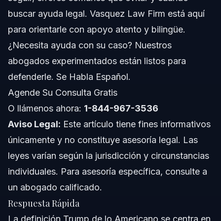
¿Trump es americano?
buscar ayuda legal. Vasquez Law Firm está aquí
para orientarle con apoyo atento y bilingüe.
¿Cómo se describe a una persona como Trump?
¿Necesita ayuda con su caso? Nuestros
¿Qué diagnóstico tiene Trump?
abogados experimentados están listos para
defenderle. Se Habla Español.
¿Cómo afecta la definición Trump Americana a los
beneficiarios de DACA?
Agende Su Consulta Gratis
¿Pueden los Dreamers llegar a ser ciudadanos
O llámenos ahora:
1-844-967-3536
americanos?
Aviso Legal:
Este artículo tiene fines informativos
¿Qué deben hacer los Dreamers en Orlando para
proteger su estatus?
únicamente y no constituye asesoría legal. Las
¿Dónde puedo encontrar información oficial sobre
leyes varían según la jurisdicción y circunstancias
estatus migratorio?
individuales. Para asesoría específica, consulte a
Acerca de Vasquez Law Firm
un abogado calificado.
Confianza y Experiencia de Nuestros Abogados
Respuesta Rápida
La definición Trump de lo Americano se centra en