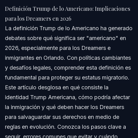
para los Dreamers en 2026
Definición Trump de lo Americano: Implicaciones
Respuesta Rápida
para los Dreamers en 2026
La definición Trump de lo Americano ha generado
Comprendiendo la Definición Trump de lo
Americano
debates sobre qué significa ser "americano" en
2026, especialmente para los Dreamers e
Cómo la Identidad Trump Americana Afecta la
Inmigración
inmigrantes en Orlando. Con políticas cambiantes
Paso a Paso: Cómo Proteger su Estatus como
y desafíos legales, comprender esta definición es
Dreamer
fundamental para proteger su estatus migratorio.
Errores Comunes de los Dreamers y Cómo
Este artículo desglosa en qué consiste la
Evitarlos
identidad Trump Americana, cómo podría afectar
Calendario y Qué Esperar en Su Caso
la inmigración y qué deben hacer los Dreamers
Preguntas Frecuentes
para salvaguardar sus derechos en medio de
reglas en evolución. Conozca los pasos clave a
¿Qué significa la palabra Trump?
seguir, errores comunes que evitar y cuándo