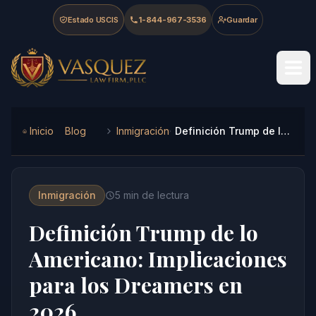
Skip to main content
Skip to navigation
Skip to footer
Estado USCIS
1-844-967-3536
Guardar
Vasquez Law Firm - Home
Inicio
Blog
Inmigración
Definición Trump de lo Americano: Implicaciones para los Dreamers en 2026
Inmigración
5
min de lectura
Definición Trump de lo
Americano: Implicaciones
para los Dreamers en
2026