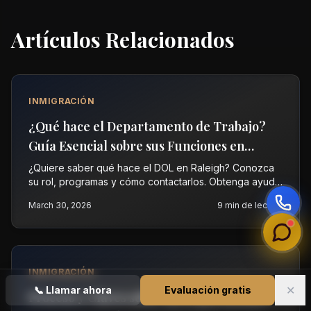
Artículos Relacionados
INMIGRACIÓN
¿Qué hace el Departamento de Trabajo?
Guía Esencial sobre sus Funciones en
Raleigh en 2026
¿Quiere saber qué hace el DOL en Raleigh? Conozca
su rol, programas y cómo contactarlos. Obtenga ayuda
experta en inmigración. Llame a Vasquez Law ahora.
March 30, 2026
9
min de lectura
INMIGRACIÓN
✕
📞
Llamar ahora
Evaluación gratis
Proceso y Claves sobre las Deportaciones