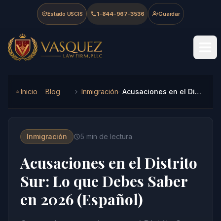
Skip to main content
Skip to navigation
Skip to footer
Estado USCIS
1-844-967-3536
Guardar
Vasquez Law Firm - Home
Inicio
Blog
Inmigración
Acusaciones en el Distrito Sur: Lo que Debes Saber en 2026 (Español)
Inmigración
5
min de lectura
Acusaciones en el Distrito
Sur: Lo que Debes Saber
en 2026 (Español)