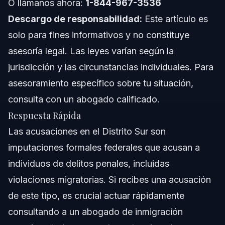
O llámanos ahora:
1-844-967-3536
Descargo de responsabilidad:
Este artículo es
Conceptos a Nivel Nacional (Solo General, las Reglas
Varían)
solo para fines informativos y no constituye
Cuándo Llamar a un Abogado Inmediatamente
asesoría legal. Las leyes varían según la
jurisdicción y las circunstancias individuales. Para
Acerca de Vasquez Law Firm
asesoramiento específico sobre tu situación,
Confianza y Experiencia del Abogado
consulta con un abogado calificado.
Respuesta Rápida
Preguntas Frecuentes
Las acusaciones en el Distrito Sur son
¿Cómo saber si ha sido acusado formalmente?
imputaciones formales federales que acusan a
individuos de delitos penales, incluidas
¿Cuánto tiempo tienen los federales para acusarlo
formalmente?
violaciones migratorias. Si recibes una acusación
¿Una persona acusada formalmente va a la cárcel?
de este tipo, es crucial actuar rápidamente
consultando a un abogado de inmigración
¿Es más grave una acusación formal que un cargo?