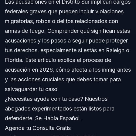
Las acusaciones en el Distrito Sur implican cargos
Por Qué Importan las Acusaciones en el Distrito
Sur para los Inmigrantes
federales graves que pueden incluir violaciones
migratorias, robos o delitos relacionados con
Paso a Paso: Qué Hacer Si Recibes una
Acusación en el Distrito Sur
armas de fuego. Comprender qué significan estas
Lista de Documentos o Pruebas para
acusaciones y los pasos a seguir puede proteger
Acusaciones en el Distrito Sur
tus derechos, especialmente si estás en Raleigh o
Cronología: Qué Esperar Después de una
Florida. Este artículo explica el proceso de
Acusación en el Distrito Sur
acusación en 2026, cómo afecta a los inmigrantes
Costos y Honorarios: Factores que Impactan el
Precio de la Asesoría Legal
y las acciones cruciales que debes tomar para
salvaguardar tu caso.
Errores Comunes y Cómo Evitarlos
¿Necesitas ayuda con tu caso? Nuestros
Notas Sobre Jurisdicción: Carolina del Norte,
abogados experimentados están listos para
Florida y a Nivel Nacional
defenderte. Se Habla Español.
Notas para Carolina del Norte
Agenda tu Consulta Gratis
Notas para Florida