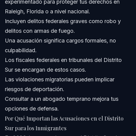
experimentado para proteger tus derechos en
¿Pueden las violaciones de inmigración llevar a
Raleigh, Florida o a nivel nacional.
acusaciones formales en el Distrito Sur?
Incluyen delitos federales graves como robo y
¿Qué debo hacer si me arrestan por una acusación
formal en el Distrito Sur?
delitos con armas de fuego.
¿Cómo afectan las acusaciones formales del Distrito
Una acusación significa cargos formales, no
Sur el estatus migratorio?
culpabilidad.
¿Dónde puedo ver listas o actualizaciones de
acusaciones formales del Distrito Sur?
Los fiscales federales en tribunales del Distrito
Fuentes y Referencias
Sur se encargan de estos casos.
Las violaciones migratorias pueden implicar
riesgos de deportación.
Consultar a un abogado temprano mejora tus
opciones de defensa.
Por Qué Importan las Acusaciones en el Distrito
Sur para los Inmigrantes