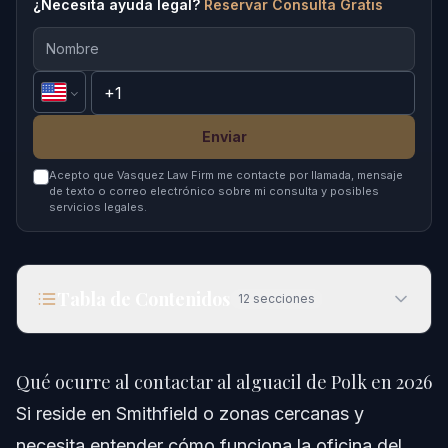
¿Necesita ayuda legal?
Reservar Consulta Gratis
Enviar
Acepto que Vasquez Law Firm me contacte por llamada, mensaje
de texto o correo electrónico sobre mi consulta y posibles
servicios legales.
Tabla de Contenidos
12
secciones
Qué ocurre al contactar al alguacil de Polk en
2026
Qué ocurre al contactar al alguacil de Polk en 2026
Respuesta Rápida
Si reside en Smithfield o zonas cercanas y
necesita entender cómo funciona la oficina del