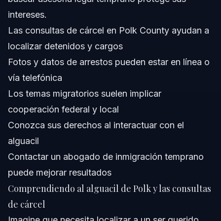
¿Qué pasos puedo tomar si yo o un ser querido es
arrestado por el alguacil de Polk?
intereses.
¿El alguacil de Polk mantiene redes sociales como
Las consultas de cárcel en Polk County ayudan a
Instagram para actualizaciones?
localizar detenidos y cargos
¿Qué ayuda legal puede brindar Vasquez Law Firm si
trato con el alguacil de Polk?
Fotos y datos de arrestos pueden estar en línea o
Fuentes y Referencias
vía telefónica
Los temas migratorios suelen implicar
cooperación federal y local
Conozca sus derechos al interactuar con el
alguacil
Contactar un abogado de inmigración temprano
puede mejorar resultados
Comprendiendo al alguacil de Polk y las consultas
de cárcel
Imagine que necesita localizar a un ser querido