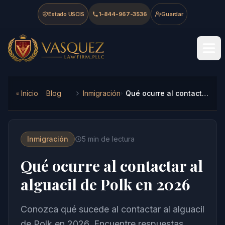
Skip to main content
Skip to navigation
Skip to footer
Estado USCIS
1-844-967-3536
Guardar
Vasquez Law Firm - Home
Inicio
Blog
Inmigración
Qué ocurre al contactar al alguacil de Polk en 2026
Inmigración
5
min de lectura
Qué ocurre al contactar al
alguacil de Polk en 2026
Conozca qué sucede al contactar al alguacil
de Polk en 2026. Encuentre respuestas,