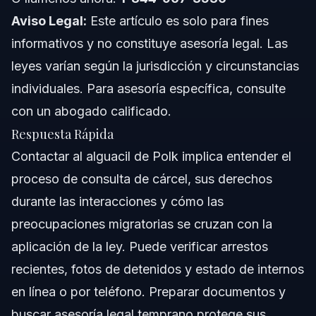
Cuándo llamar a un abogado de inmediato
Aviso Legal:
Este artículo es solo para fines
informativos y no constituye asesoría legal. Las
Acerca de Vasquez Law Firm
leyes varían según la jurisdicción y circunstancias
Confianza y Experiencia del Abogado
individuales. Para asesoría específica, consulte
con un abogado calificado.
Preguntas Frecuentes
Respuesta Rápida
¿Cuál es el papel del alguacil de Polk en casos de
Contactar al alguacil de Polk implica entender el
inmigración?
proceso de consulta de cárcel, sus derechos
¿Cómo puedo hacer una consulta de cárcel con la
oficina del alguacil de Polk?
durante las interacciones y cómo las
¿Qué información puedo esperar sobre arrestos
preocupaciones migratorias se cruzan con la
recientes en Polk County?
aplicación de la ley. Puede verificar arrestos
¿Puedo acceder a las fotos de la cárcel de Polk County
NC en línea?
recientes, fotos de detenidos y estado de internos
¿Cómo afectan las leyes de inmigración las
en línea o por teléfono. Preparar documentos y
interacciones con el alguacil de Polk?
buscar asesoría legal temprano protege sus