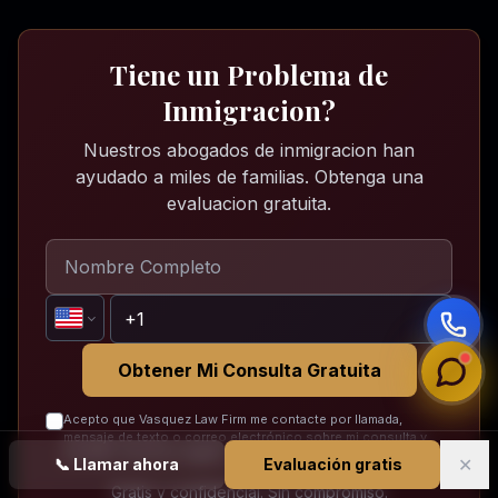
Tiene un Problema de
Inmigracion?
Nuestros abogados de inmigracion han
ayudado a miles de familias. Obtenga una
evaluacion gratuita.
Obtener Mi Consulta Gratuita
Acepto que Vasquez Law Firm me contacte por llamada,
mensaje de texto o correo electrónico sobre mi consulta y
posibles servicios legales.
✕
📞
Llamar ahora
Evaluación gratis
Gratis y confidencial. Sin compromiso.