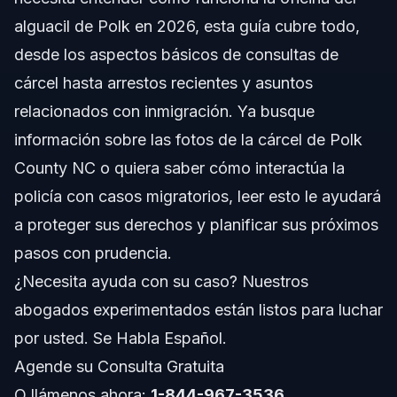
Comprendiendo al alguacil de Polk y las
consultas de cárcel
alguacil de Polk en 2026, esta guía cubre todo,
desde los aspectos básicos de consultas de
Paso a Paso: Cómo contactar al alguacil de Polk
cárcel hasta arrestos recientes y asuntos
Documentos que puede necesitar al contactar al
relacionados con inmigración. Ya busque
alguacil
información sobre las fotos de la cárcel de Polk
Cronología: Qué esperar después de contactar al
alguacil de Polk
County NC o quiera saber cómo interactúa la
policía con casos migratorios, leer esto le ayudará
Errores comunes al tratar con el alguacil de Polk
a proteger sus derechos y planificar sus próximos
Notas de Jurisdicción sobre Inmigración y
pasos con prudencia.
Aplicación de la Ley
¿Necesita ayuda con su caso? Nuestros
Notas de Carolina del Norte
abogados experimentados están listos para luchar
Notas de Florida
por usted. Se Habla Español.
Agende su Consulta Gratuita
Conceptos a Nivel Nacional
O llámenos ahora:
1-844-967-3536