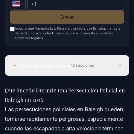
Enviar
Acepto que Vasquez Law Firm me contacte por llamada, mensaje
de texto o correo electrónico sobre mi consulta y posibles
servicios legales.
Tabla de Contenidos
12
secciones
Qué Sucede Durante una Persecución Policial en
Raleigh en 2026
Qué Sucede Durante una Persecución Policial en
Respuesta Rápida
Raleigh en 2026
Las persecuciones policiales en Raleigh pueden
Comprendiendo la Persecución Policial
tornarse rápidamente peligrosas, especialmente
¿Qué Desencadena una Persecución Policial?
cuando las escapadas a alta velocidad terminan