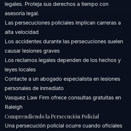
¿Cuál es el propósito de una persecución policial?
legales. Proteja sus derechos a tiempo con
asesoría legal.
¿Puedo demandar si resulté herido en un accidente de
persecución policial?
Las persecuciones policiales implican carreras a
¿Qué debo hacer inmediatamente después de un
alta velocidad
accidente de persecución policial?
Los accidentes durante las persecuciones suelen
¿Las leyes de persecución policial son diferentes en
Carolina del Norte y Florida?
causar lesiones graves
¿Cuánto dura un reclamo por accidente de persecución
Los reclamos legales dependen de los hechos y
policial?
leyes locales
Fuentes y Referencias
Contacte a un abogado especialista en lesiones
personales de inmediato
Vasquez Law Firm ofrece consultas gratuitas en
Raleigh
Comprendiendo la Persecución Policial
Una persecución policial ocurre cuando oficiales