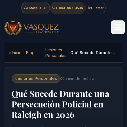
Skip to main content
Skip to navigation
Skip to footer
Estado USCIS
1-844-967-3536
Guardar
Vasquez Law Firm - Home
Lesiones
Inicio
Blog
Qué Sucede Durante una Persecución Policial en Raleigh en 2026
Personales
Lesiones Personales
5
min de lectura
Qué Sucede Durante una
Persecución Policial en
Raleigh en 2026