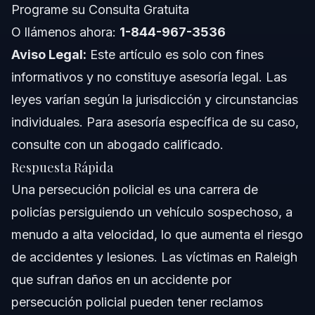
Programe su Consulta Gratuita
Notas para Florida
O llámenos ahora:
1-844-967-3536
Conceptos a Nivel Nacional
Aviso Legal:
Este artículo es solo con fines
informativos y no constituye asesoría legal. Las
Cuándo Llamar a un Abogado Ahora
leyes varían según la jurisdicción y circunstancias
Sobre Vasquez Law Firm
individuales. Para asesoría específica de su caso,
consulte con un abogado calificado.
Confianza y Experiencia del Abogado
Respuesta Rápida
Preguntas Frecuentes
Una persecución policial es una carrera de
policías persiguiendo un vehículo sospechoso, a
¿Qué significa una persecución policial?
menudo a alta velocidad, lo que aumenta el riesgo
¿La persecución policial es gratuita para ver o jugar?
de accidentes y lesiones. Las víctimas en Raleigh
que sufran daños en un accidente por
¿Cuáles son algunas persecuciones policiales
famosas?
persecución policial pueden tener reclamos