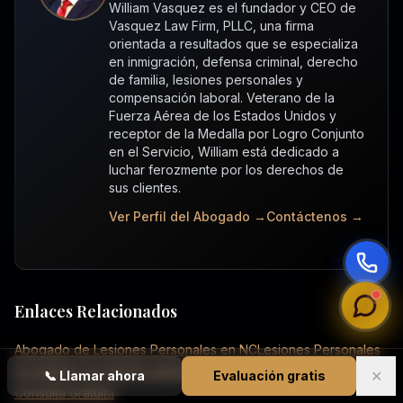
William Vasquez es el fundador y CEO de
Vasquez Law Firm, PLLC, una firma
orientada a resultados que se especializa
en inmigración, defensa criminal, derecho
de familia, lesiones personales y
compensación laboral. Veterano de la
Fuerza Aérea de los Estados Unidos y
receptor de la Medalla por Logro Conjunto
en el Servicio, William está dedicado a
luchar ferozmente por los derechos de
sus clientes.
Ver Perfil del Abogado →
Contáctenos →
Enlaces Relacionados
Abogado de Lesiones Personales en NC
Lesiones Personales
Accidentes de Auto
Accidentes de Camiones
Muerte Injusta
✕
📞
Llamar ahora
Evaluación gratis
Consulta Gratuita