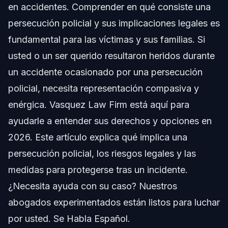
en accidentes. Comprender en qué consiste una
Riesgos Durante las Persecuciones Policiales
persecución policial y sus implicaciones legales es
Responsabilidad Legal en una Persecución Policial
fundamental para las víctimas y sus familias. Si
usted o un ser querido resultaron heridos durante
Paso a Paso: Qué Hacer Después de un
Accidente por Persecución Policial
un accidente ocasionado por una persecución
policial, necesita representación compasiva y
Recursos y Apoyo
enérgica. Vasquez Law Firm está aquí para
Errores Comunes que Cometen las Víctimas
ayudarle a entender sus derechos y opciones en
2026. Este artículo explica qué implica una
Cronología y Qué Esperar en Su Caso
persecución policial, los riesgos legales y las
Costos y Honorarios: Factores que Afectan el
medidas para protegerse tras un incidente.
Precio de la Asistencia Legal
¿Necesita ayuda con su caso? Nuestros
Notas para NC, FL y a Nivel Nacional
abogados experimentados están listos para luchar
Notas para Carolina del Norte
por usted. Se Habla Español.