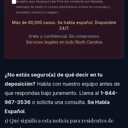
Acepto que Vasquez Law Firm me contacte por llamada,
5) Preguntas típicas en una deposición de
mensaje de texto o correo electrónico sobre mi consulta y
lesiones personales (y cómo manejarlas)
posibles servicios legales.
Historial médico y lesiones previas
Más de 60,000 casos. Se habla español. Disponible
24/7.
Cómo ocurrió el accidente y quién tuvo la culpa
Gratis y confidencial. Sin compromiso.
Servicios legales en todo North Carolina
Redes sociales, actividades diarias y “buenos días”
6) Tus derechos en la deposición y cómo te
protege tu abogado
¿No estás seguro(a) de qué decir en tu
Objeciones: qué significan y qué hacer
deposición?
Habla con nuestro equipo antes de
Puedes pedir pausas y aclaraciones
que respondas bajo juramento. Llama al
1-844-
967-3536
o solicita una
consulta
.
Se Habla
Cómo una buena deposición mejora tus opciones de
acuerdo
Español
.
1) Qué significa esta noticia para residentes de
7) Cómo Vasquez Law Firm, PLLC apoya tu caso
en Orlando