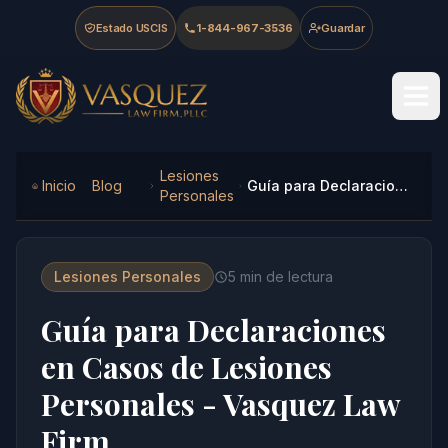
Skip to main content
Skip to navigation
Skip to footer
Estado USCIS
1-844-967-3536
Guardar
Vasquez Law Firm - Home
Lesiones
Inicio
Blog
Guía para Declaraciones en Casos de Lesiones Personales - Vasquez Law Firm
Personales
Lesiones Personales
5
min de lectura
Guía para Declaraciones
en Casos de Lesiones
Personales - Vasquez Law
Firm