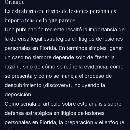
Orlando
Experiencia, licencias y enfoque estratégico
La estrategia en litigios de lesiones personales
importa más de lo que parece
Servimos a residentes de Orlando y ciudades cercanas
Una publicación reciente resaltó la importancia de
Nuestro enfoque antes, durante y después de la
la defensa legal estratégica en litigios de lesiones
deposición
personales en Florida. En términos simples: ganar
Preguntas frecuentes sobre deposiciones en
lesiones personales
un caso no siempre depende solo de “tener la
1) ¿Cuánto dura una deposición en Florida?
razón”, sino de cómo se reúne la evidencia, cómo
se presenta y cómo se maneja el proceso de
2) ¿Qué pasa si me pongo nervioso(a) y me equivoco?
descubrimiento (discovery), incluyendo la
3) ¿Puedo decir “no recuerdo” en una deposición?
deposición.
Como señala el artículo sobre
este análisis sobre
4) ¿La parte contraria puede preguntarme por mi
inmigración o mi estatus?
defensa estratégica en litigios de lesiones
5) ¿Debo llevar documentos a la deposición?
personales en Florida
, la preparación y el enfoque