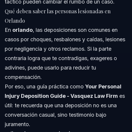
táctico pueden cambiar el rumbo de un caso.
6) ¿Una buena deposición garantiza que ganaré el
Qué deben saber las personas lesionadas en
caso?
Orlando
En
orlando
, las deposiciones son comunes en
casos por choques, resbalones y caídas, lesiones
por negligencia y otros reclamos. Si la parte
contraria logra que te contradigas, exageres o
adivines, puede usarlo para reducir tu
compensación.
Por eso, una guía práctica como
Your Personal
Injury Deposition Guide - Vasquez Law Firm
es
útil: te recuerda que una deposición no es una
conversación casual, sino testimonio bajo
juramento.