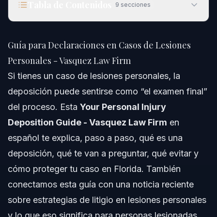
Tabla de Contenidos
9
secciones
Guía para Declaraciones en Casos de Lesiones
Personales - Vasquez Law Firm
Guía para Declaraciones en Casos de Lesiones
1) Qué significa esta noticia para residentes de
Personales - Vasquez Law Firm
Orlando
Si tienes un caso de lesiones personales, la
La estrategia en litigios de lesiones personales importa
deposición puede sentirse como “el examen final”
más de lo que parece
del proceso. Esta
Qué deben saber las personas lesionadas en Orlando
Your Personal Injury
Deposition Guide - Vasquez Law Firm
en
Tribunales y contexto local
español te explica, paso a paso, qué es una
deposición, qué te van a preguntar, qué evitar y
2) ¿Qué es una deposición en un caso de
lesiones personales?
cómo proteger tu caso en Florida. También
Definición simple (y por qué es tan importante)
conectamos esta guía con una noticia reciente
sobre estrategias de litigio en lesiones personales
¿Quiénes participan y qué se registra?
y lo que eso significa para personas lesionadas