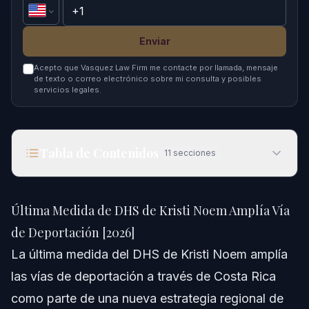
Enviar
Acepto que Vasquez Law Firm me contacte por llamada, mensaje
de texto o correo electrónico sobre mi consulta y posibles
servicios legales.
Tabla de Contenidos
11
secciones
Última Medida de DHS de Kristi Noem Amplía Vía
de Deportación [2026]
Última Medida de DHS de Kristi Noem Amplía Vía
Respuesta Rápida
de Deportación [2026]
La última medida del DHS de Kristi Noem amplía
Entendiendo la Estrategia Final de Deportación
del DHS de Kristi Noem
las vías de deportación a través de Costa Rica
como parte de una nueva estrategia regional de
Kristi Noem y los Esfuerzos de Seguridad Fronteriza