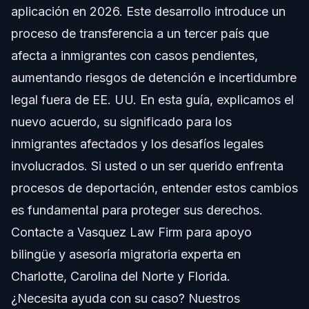
aplicación en 2026. Este desarrollo introduce un
Estrategia Regional de Aplicación
proceso de transferencia a un tercer país que
afecta a inmigrantes con casos pendientes,
Implicaciones para las Comunidades de Inmigrantes
aumentando riesgos de detención e incertidumbre
Cómo Funcionan las Transferencias a Tercer País
legal fuera de EE. UU. En esta guía, explicamos el
en Casos de Deportación
nuevo acuerdo, su significado para los
Marco Legal
inmigrantes afectados y los desafíos legales
¿Por Qué Usar Transferencias a Tercer País?
involucrados. Si usted o un ser querido enfrenta
procesos de deportación, entender estos cambios
Impacto en los Tribunales de Inmigración
es fundamental para proteger sus derechos.
Riesgos y Desafíos para Inmigrantes Detenidos
Contacte a Vasquez Law Firm para apoyo
en el Extranjero
bilingüe y asesoría migratoria experta en
Ejemplos de Problemas en Detención
Charlotte, Carolina del Norte y Florida.
¿Necesita ayuda con su caso? Nuestros
Limitaciones del Apoyo Legal