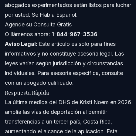
abogados experimentados están listos para luchar
Preocupaciones Humanitarias
por usted. Se Habla Español.
Agende su Consulta Gratis
Lo que los Inmigrantes con Casos Pendientes
Deben Saber
O llámenos ahora:
1-844-967-3536
Remedios Legales
Aviso Legal:
Este artículo es solo para fines
informativos y no constituye asesoría legal. Las
Importancia de Recursos Legales Locales
leyes varían según jurisdicción y circunstancias
Impacto en Familias y Comunidades
individuales. Para asesoría específica, consulte
con un abogado calificado.
Guía Paso a Paso para Proteger Sus Derechos
Respuesta Rápida
Errores Comunes a Evitar en Procesos de
La última medida del DHS de Kristi Noem en 2026
Deportación
amplía las vías de deportación al permitir
Acerca de Vasquez Law Firm
transferencias a un tercer país, Costa Rica,
aumentando el alcance de la aplicación. Esta
Confianza y Experiencia del Abogado