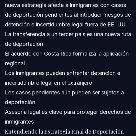
nueva estrategia afecta a inmigrantes con casos
Preguntas Frecuentes
de deportación pendientes al introducir riesgos de
detención e incertidumbre legal fuera de EE. UU.
¿Cuál es la nueva vía de deportación a través de Costa
Rica?
La transferencia a un tercer país es una nueva ruta
¿Quiénes están afectados por la última medida de DHS
de deportación
de Kristi Noem?
El acuerdo con Costa Rica formaliza la aplicación
¿Cuáles son los riesgos de la detención fuera de EE.
UU.?
regional
¿Cómo pueden los inmigrantes proteger sus derechos
Los inmigrantes pueden enfrentar detención e
bajo esta nueva política?
incertidumbre legal en el extranjero
¿Qué es una transferencia de deportación a un tercer
país?
Los casos pendientes aún pueden ser sujetos a
¿Esta política afecta específicamente a los Dreamers?
deportación
Asesoría legal es clave para proteger derechos de
¿Qué debo hacer si recibo una notificación de
transferencia a un tercer país?
inmigrantes
¿Dónde puedo obtener ayuda legal confiable en
Entendiendo la Estrategia Final de Deportación
Charlotte o Florida?