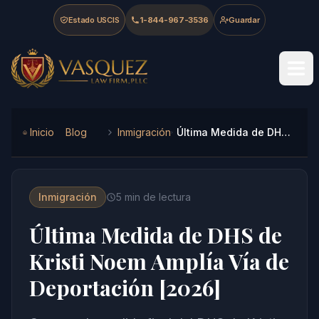
Skip to main content
Skip to navigation
Skip to footer
Estado USCIS
1-844-967-3536
Guardar
Vasquez Law Firm - Home
Inicio
Blog
Inmigración
Última Medida de DHS de Kristi Noem Amplía Vía de Deportación [2026]
Inmigración
5
min de lectura
Última Medida de DHS de
Kristi Noem Amplía Vía de
Deportación [2026]