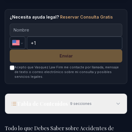
¿Necesita ayuda legal?
Reservar Consulta Gratis
Enviar
Acepto que Vasquez Law Firm me contacte por llamada, mensaje
de texto o correo electrónico sobre mi consulta y posibles
servicios legales.
Tabla de Contenidos
9
secciones
Todo lo que Debes Saber sobre Accidentes de
Motocicleta en Charlotte en 2026
Todo lo que Debes Saber sobre Accidentes de