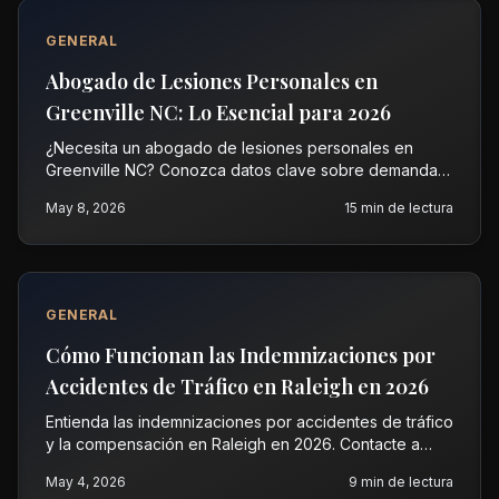
GENERAL
Abogado de Lesiones Personales en
Greenville NC: Lo Esencial para 2026
¿Necesita un abogado de lesiones personales en
Greenville NC? Conozca datos clave sobre demandas
por lesiones. Obtenga una evaluación gratuita con
May 8, 2026
15
min de lectura
Vasquez Law Firm hoy.
GENERAL
Cómo Funcionan las Indemnizaciones por
Accidentes de Tráfico en Raleigh en 2026
Entienda las indemnizaciones por accidentes de tráfico
y la compensación en Raleigh en 2026. Contacte a
Vasquez Law para una evaluación gratuita de su caso
May 4, 2026
9
min de lectura
ahora.