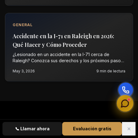
GENERAL
Accidente en la I-71 en Raleigh en 2026:
Qué Hacer y Cómo Proceder
¿Lesionado en un accidente en la I-71 cerca de
Raleigh? Conozca sus derechos y los próximos pasos
para reclamos por lesiones personales en 2026.
May 3, 2026
9
min de lectura
Contacte a Vasquez Law para una evaluación gratuita.
✕
📞
Llamar ahora
Evaluación gratis