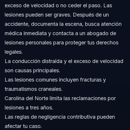
exceso de velocidad o no ceder el paso. Las
¿Cómo manejan las compañías de seguros las
reclamaciones por accidente de motocicleta?
lesiones pueden ser graves. Después de un
¿Cuáles son las causas más comunes de accidentes de
accidente, documenta la escena, busca atención
motocicleta cerca de Huntersville, NC?
médica inmediata y contacta a un abogado de
¿Qué opciones legales tengo si resulté herido en un
accidente de motocicleta ayer?
lesiones personales para proteger tus derechos
Sobre Vasquez Law Firm
legales.
La conducción distraída y el exceso de velocidad
Confianza y Experiencia del Abogado
son causas principales.
Fuentes y Referencias
Las lesiones comunes incluyen fracturas y
traumatismos craneales.
Carolina del Norte limita las reclamaciones por
lesiones a tres años.
Las reglas de negligencia contributiva pueden
afectar tu caso.