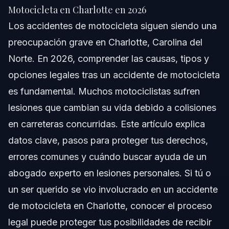
Respuesta Rápida
Motocicleta en Charlotte en 2026
Los accidentes de motocicleta siguen siendo una
Comprendiendo los Accidentes de Motocicleta
preocupación grave en Charlotte, Carolina del
Causas Comunes de Accidentes de Motocicleta
Norte. En 2026, comprender las causas, tipos y
opciones legales tras un accidente de motocicleta
Diversos Tipos de Accidentes de Motocicleta
es fundamental. Muchos motociclistas sufren
Estadísticas sobre Accidentes de Motocicleta
lesiones que cambian su vida debido a colisiones
en carreteras concurridas. Este artículo explica
Pasos Clave a Seguir Después de un Accidente
datos clave, pasos para proteger tus derechos,
Paso 1: Garantiza la Seguridad y Llama a Emergencias
errores comunes y cuándo buscar ayuda de un
abogado experto en lesiones personales. Si tú o
Paso 2: Recopila Información Importante
un ser querido se vio involucrado en un accidente
Paso 3: Documenta Cuidadosamente la Escena
de motocicleta en Charlotte, conocer el proceso
legal puede proteger tus posibilidades de recibir
Paso 4: Busca Atención Médica Rápida