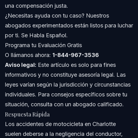
una compensación justa.
Paso 5: Contacta a un Abogado de Lesiones
¿Necesitas ayuda con tu caso? Nuestros
Personales
abogados experimentados están listos para luchar
Errores Comunes que Debes Evitar
por ti. Se Habla Español.
Cronología y Qué Esperar
Programa tu Evaluación Gratis
O llámanos ahora:
1-844-967-3536
Preguntas Frecuentes
Aviso legal:
Este artículo es solo para fines
¿Cuáles son las causas comunes de accidentes de
informativos y no constituye asesoría legal. Las
motocicleta en Charlotte?
leyes varían según la jurisdicción y circunstancias
¿Qué tipos de lesiones son comunes en accidentes de
motocicleta?
individuales. Para consejos específicos sobre tu
¿Cuánto tiempo tengo para presentar una reclamación
situación, consulta con un abogado calificado.
por accidente de motocicleta en Carolina del Norte?
Respuesta Rápida
¿Puedo presentar una reclamación si fui parcialmente
responsable del accidente?
Los accidentes de motocicleta en Charlotte
¿Qué debo hacer inmediatamente después de un
suelen deberse a la negligencia del conductor,
accidente de motocicleta en Charlotte?