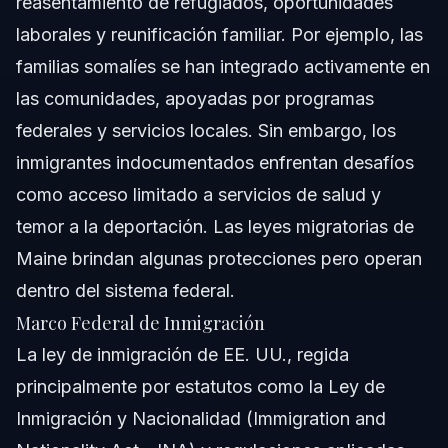
reasentamiento de refugiados, oportunidades
¿Cómo funciona el sistema de tribunales de inmigración
en Maine?
laborales y reunificación familiar. Por ejemplo, las
¿Hay cambios recientes en las leyes de inmigración de
familias somalíes se han integrado activamente en
Maine que deba conocer?
las comunidades, apoyadas por programas
¿Qué recursos están disponibles para Dreamers en
Maine?
federales y servicios locales. Sin embargo, los
Fuentes y Referencias
inmigrantes indocumentados enfrentan desafíos
como acceso limitado a servicios de salud y
temor a la deportación. Las leyes migratorias de
Maine brindan algunas protecciones pero operan
dentro del sistema federal.
Marco Federal de Inmigración
La ley de inmigración de EE. UU., regida
principalmente por estatutos como la Ley de
Inmigración y Nacionalidad (Immigration and