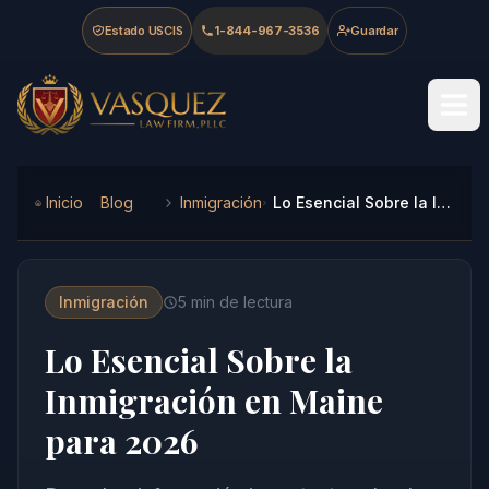
Skip to main content
Skip to navigation
Skip to footer
Estado USCIS
1-844-967-3536
Guardar
Vasquez Law Firm - Home
Inicio
Blog
Inmigración
Lo Esencial Sobre la Inmigración en Maine para 2026
Inmigración
5
min de lectura
Lo Esencial Sobre la
Inmigración en Maine
para 2026