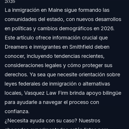
2026
La inmigración en Maine sigue formando las
Comprendiendo la Inmigración en Maine
comunidades del estado, con nuevos desarrollos
Marco Federal de Inmigración
en políticas y cambios demográficos en 2026.
Este artículo ofrece información crucial que
Impacto Local en Maine
Dreamers e inmigrantes en Smithfield deben
Estadísticas de Inmigración en Maine
conocer, incluyendo tendencias recientes,
consideraciones legales y cómo proteger sus
Paso a paso: Cómo Navegar el Proceso
Migratorio
derechos. Ya sea que necesite orientación sobre
leyes federales de inmigración o alternativas
Paso 1: Conozca Su Estatus
locales, Vasquez Law Firm brinda apoyo bilingüe
Paso 2: Reúna Documentación
para ayudarle a navegar el proceso con
confianza.
Paso 3: Consulte con un Abogado de Inmigración
¿Necesita ayuda con su caso? Nuestros
Paso 4: Presente las Solicitudes Adecuadas