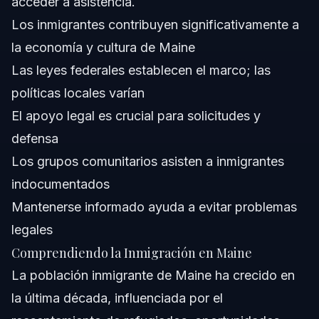
acceder a asistencia.
Cuándo Llamar a un Abogado Inmediatamente
Los inmigrantes contribuyen significativamente a
la economía y cultura de Maine
Acerca de Vasquez Law Firm
Las leyes federales establecen el marco; las
Confianza y Experiencia del Abogado
políticas locales varían
El apoyo legal es crucial para solicitudes y
Preguntas Frecuentes
defensa
¿Tiene Maine una gran población de inmigrantes?
Los grupos comunitarios asisten a inmigrantes
indocumentados
¿Por qué los somalíes se mudan a Maine?
Mantenerse informado ayuda a evitar problemas
¿Cuáles son los desafíos comunes para inmigrantes
legales
indocumentados en Maine?
Comprendiendo la Inmigración en Maine
¿Cómo puedo obtener asistencia de inmigración en
Maine?
La población inmigrante de Maine ha crecido en
¿Qué debo hacer si me detienen agentes de
la última década, influenciada por el
inmigración en Maine?