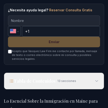
¿Necesita ayuda legal?
Reservar Consulta Gratis
Enviar
Acepto que Vasquez Law Firm me contacte por llamada, mensaje
de texto o correo electrónico sobre mi consulta y posibles
servicios legales.
Tabla de Contenidos
13
secciones
Lo Esencial Sobre la Inmigración en Maine para
2026
Lo Esencial Sobre la Inmigración en Maine para
Respuesta Rápida