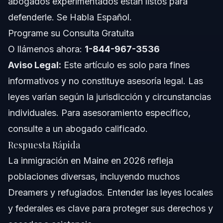
abogados experimentados están listos para
defenderle. Se Habla Español.
Paso 5: Asista a Entrevistas y Audiencias
Programe su Consulta Gratuita
Lista de Documentos o Pruebas
O llámenos ahora:
1-844-967-3536
Aviso Legal:
Este artículo es solo para fines
Cronograma: Qué Esperar en Su Caso
informativos y no constituye asesoría legal. Las
Costos y Tarifas: Factores que Inciden en el
leyes varían según la jurisdicción y circunstancias
Precio
individuales. Para asesoramiento específico,
Errores Comunes y Cómo Evitarlos
consulte a un abogado calificado.
Notas para NC, FL y a Nivel Nacional
Respuesta Rápida
La inmigración en Maine en 2026 refleja
Notas Sobre Carolina del Norte
poblaciones diversas, incluyendo muchos
Notas Sobre Florida
Dreamers y refugiados. Entender las leyes locales
y federales es clave para proteger sus derechos y
Conceptos Generales y Variaciones Nacionales