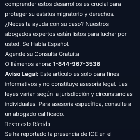
comprender estos desarrollos es crucial para
Consejos Adicionales
proteger su estatus migratorio y derechos.
Cronología: Qué Esperar Durante Encuentros con
¿Necesita ayuda con su caso? Nuestros
ICE
abogados expertos están listos para luchar por
Costos y Tarifas: Factores que Impactan el Precio
usted. Se Habla Español.
Errores Comunes a Evitar al Tratar con ICE
Agende su Consulta Gratuita
O llámenos ahora:
1-844-967-3536
Notas para Carolina del Norte, Florida y a Nivel
Nacional
Aviso Legal:
Este artículo es solo para fines
informativos y no constituye asesoría legal. Las
Notas para Carolina del Norte
leyes varían según la jurisdicción y circunstancias
Notas para Florida
individuales. Para asesoría específica, consulte a
un abogado calificado.
Conceptos Nacionales (Solo General, Las Reglas
Varían)
Respuesta Rápida
Cuándo Llamar a un Abogado Ahora
Se ha reportado la presencia de ICE en el