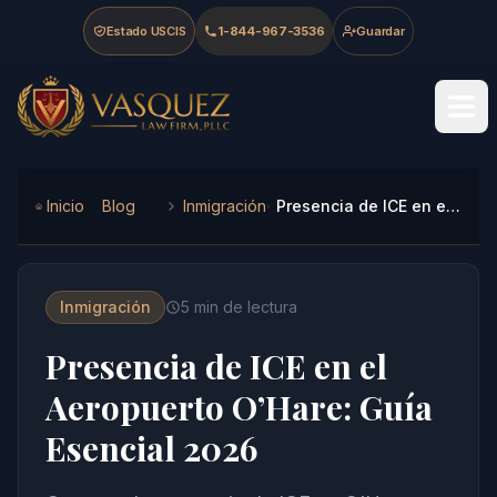
Skip to main content
Skip to navigation
Skip to footer
Estado USCIS
1-844-967-3536
Guardar
Vasquez Law Firm - Home
Inicio
Blog
Inmigración
Presencia de ICE en el Aeropuerto O’Hare: Guía Esencial 2026
Inmigración
5
min de lectura
Presencia de ICE en el
Aeropuerto O’Hare: Guía
Esencial 2026