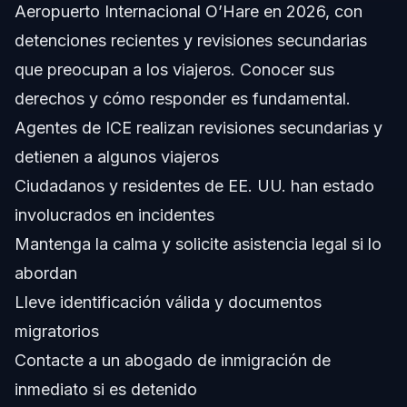
Aeropuerto Internacional O’Hare en 2026, con
Acerca de Vasquez Law Firm
detenciones recientes y revisiones secundarias
Confianza y Experiencia del Abogado
que preocupan a los viajeros. Conocer sus
derechos y cómo responder es fundamental.
Preguntas Frecuentes
Agentes de ICE realizan revisiones secundarias y
¿Está ICE activo actualmente en el Aeropuerto
detienen a algunos viajeros
Internacional O’Hare?
Ciudadanos y residentes de EE. UU. han estado
¿Qué debo hacer si ICE se acerca a mí en el
aeropuerto?
involucrados en incidentes
¿Pueden ciudadanos estadounidenses ser detenidos
Mantenga la calma y solicite asistencia legal si lo
por ICE en aeropuertos?
abordan
¿Qué son las revisiones secundarias y por qué son
importantes?
Lleve identificación válida y documentos
¿Cómo pueden los viajeros prepararse para posibles
migratorios
encuentros con ICE?
Contacte a un abogado de inmigración de
¿Existen protecciones legales para viajeros en
aeropuertos?
inmediato si es detenido
¿Qué debo hacer si veo a ICE detener a alguien en el