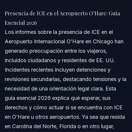
Presencia de ICE en el Aeropuerto O’Hare: Guía
Esencial 2026
Presencia de ICE en el Aeropuerto O’Hare: Guía
Respuesta Rápida
Esencial 2026
Los informes sobre la presencia de ICE en el
Comprendiendo la Presencia de ICE en el
Aeropuerto O’Hare
Aeropuerto Internacional O’Hare en Chicago han
generado preocupación entre los viajeros,
Aplicación de ICE y Relaciones Comunitarias
incluidos ciudadanos y residentes de EE. UU.
Marco Legal para Operaciones de ICE en Aeropuertos
Incidentes recientes incluyen detenciones y
revisiones secundarias, destacando tensiones y la
Paso a Paso: Qué Hacer Si Encuentra a ICE
necesidad de una orientación legal clara. Esta
Qué Decir y Qué No Decir
guía esencial 2026 explica qué esperar, sus
derechos y cómo actuar si se encuentra con ICE
Cómo Manejar una Detención o Arresto
en O’Hare u otros aeropuertos. Ya sea que resida
Lista de Documentos y Evidencias
en Carolina del Norte, Florida o en otro lugar,