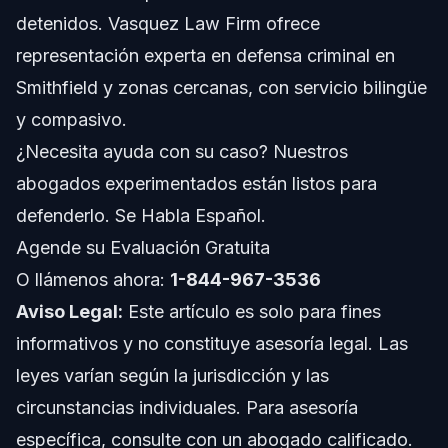
Cronología: Qué Esperar en un Caso por Tráfico
detenidos. Vasquez Law Firm ofrece
de Drogas
representación experta en defensa criminal en
Costos y Honorarios: Factores que Influyen en el
Smithfield y zonas cercanas, con servicio bilingüe
Precio de la Defensa
y compasivo.
Notas Jurisdiccionales para Casos de Drogas en
Henderson, NC
¿Necesita ayuda con su caso? Nuestros
Notas Sobre Carolina del Norte
abogados experimentados están listos para
defenderlo. Se Habla Español.
Conceptos Generales a Nivel Nacional
Agende su Evaluación Gratuita
Cuándo Llamar a un Abogado
O llámenos ahora:
1-844-967-3536
Aviso Legal:
Este artículo es solo para fines
Sobre Vasquez Law Firm
informativos y no constituye asesoría legal. Las
Confianza y Experiencia del Abogado
leyes varían según la jurisdicción y las
circunstancias individuales. Para asesoría
Preguntas Frecuentes
específica, consulte con un abogado calificado.