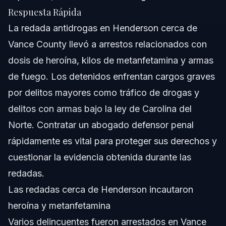
¿Qué cargos son comunes después de una redada de
Respuesta Rápida
drogas en Henderson?
La redada antidrogas en Henderson cerca de
¿Cuándo debo contactar a un abogado de defensa
criminal después del arresto?
Vance County llevó a arrestos relacionados con
¿Qué pruebas usan la policía en redadas de drogas en
dosis de heroína, kilos de metanfetamina y armas
el condado de Vance?
de fuego. Los detenidos enfrentan cargos graves
¿Puedo evitar la cárcel si me arrestan después de la
redada de drogas en Henderson?
por delitos mayores como tráfico de drogas y
¿Cuánto dura el proceso legal después de un arresto
delitos con armas bajo la ley de Carolina del
cerca de Henderson?
Norte. Contratar un abogado defensor penal
¿Cuáles son mis derechos si me arrestan en redadas
de drogas en el condado de Vance?
rápidamente es vital para proteger sus derechos y
¿Cómo se puede impugnar la evidencia de la redada de
cuestionar la evidencia obtenida durante las
drogas en Henderson?
redadas.
¿Qué penas conllevan los cargos por tráfico de
metanfetamina en Carolina del Norte?
Las redadas cerca de Henderson incautaron
Fuentes y Referencias
heroína y metanfetamina
Varios delincuentes fueron arrestados en Vance