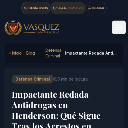
Skip to main content
Skip to navigation
Skip to footer
Estado USCIS
1-844-967-3536
Guardar
Vasquez Law Firm - Home
Defensa
Inicio
Blog
Impactante Redada Antidrogas en Henderson: Qué Sigue Tras los Arrestos en Vance County en 2026
Criminal
Defensa Criminal
5
min de lectura
Impactante Redada
Antidrogas en
Henderson: Qué Sigue
Tras los Arrestos en