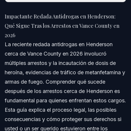
Impactante Redada Antidrogas en Henderson:
Qué Sigue Tras los Arrestos en Vance County en
Impactante Redada Antidrogas en Henderson:
2026
Qué Sigue Tras los Arrestos en Vance County en
Respuesta Rápida
2026
Comprendiendo la Redada Antidrogas en
La reciente redada antidrogas en Henderson
Henderson
cerca de Vance County en 2026 involucró
Sustancias Comunes Incautadas en Redadas Cerca de
múltiples arrestos y la incautación de dosis de
Henderson
heroína, evidencias de tráfico de metanfetamina y
Importancia de los Arrestos Cerca de Henderson
armas de fuego. Comprender qué sucede
Paso a Paso: Qué Hacer Tras un Arresto Cerca de
después de los arrestos cerca de Henderson es
Henderson
fundamental para quienes enfrentan estos cargos.
Por Qué es Importante Contratar un Abogado Local de
Defensa Penal
Esta guía explica el proceso legal, las posibles
Errores Comunes que Debe Evitar Tras las
consecuencias y cómo proteger sus derechos si
Redadas en Vance County
usted o un ser querido estuvieron entre los